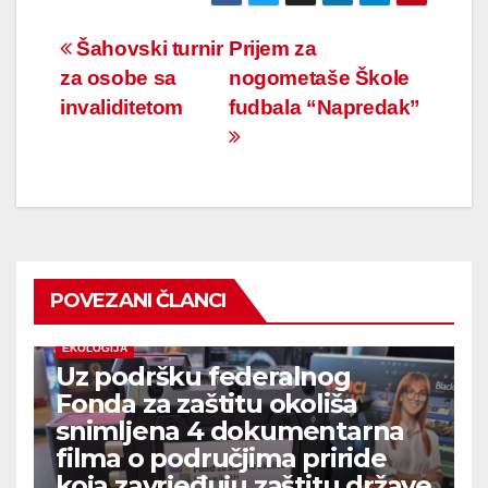
Navigacija
Šahovski turnir
Prijem za
za osobe sa
nogometaše Škole
članaka
invaliditetom
fudbala “Napredak”
POVEZANI ČLANCI
EKOLOGIJA
Uz podršku federalnog
Fonda za zaštitu okoliša
snimljena 4 dokumentarna
filma o područjima priride
koja zavrjeđuju zaštitu države