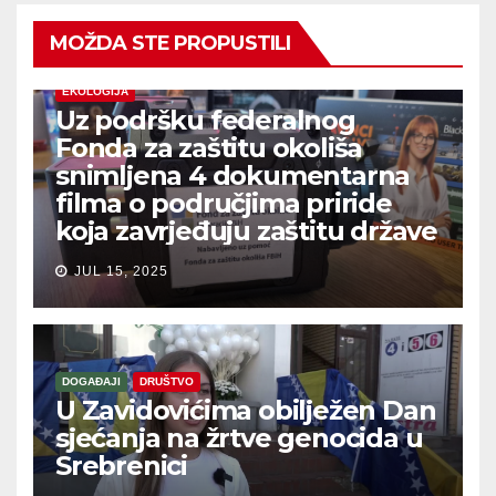
MOŽDA STE PROPUSTILI
EKOLOGIJA
Uz podršku federalnog
Fonda za zaštitu okoliša
snimljena 4 dokumentarna
filma o područjima priride
koja zavrjeđuju zaštitu države
JUL 15, 2025
DOGAĐAJI
DRUŠTVO
U Zavidovićima obilježen Dan
sjećanja na žrtve genocida u
Srebrenici