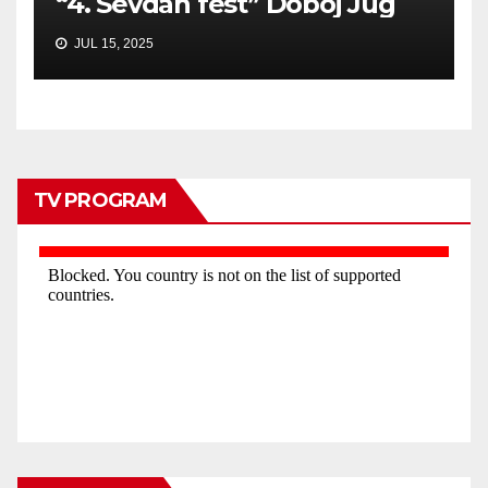
“4. Sevdah fest” Doboj Jug
JUL 15, 2025
TV PROGRAM