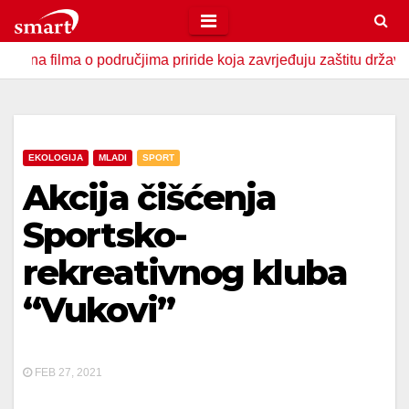
Skip
to
ilma o područjima priride koja zavrjeđuju zaštitu države
U
content
EKOLOGIJA
MLADI
SPORT
Akcija čišćenja
Sportsko-
rekreativnog kluba
“Vukovi”
FEB 27, 2021