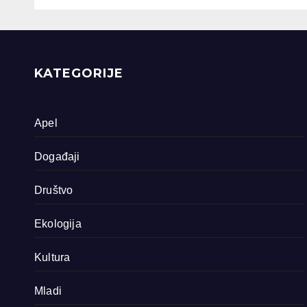
dokumentarna
Sreb
filma o područjima
priride koja
zavrjeđuju zaštitu
države
KATEGORIJE
Apel
Događaji
Društvo
Ekologija
Kultura
Mladi