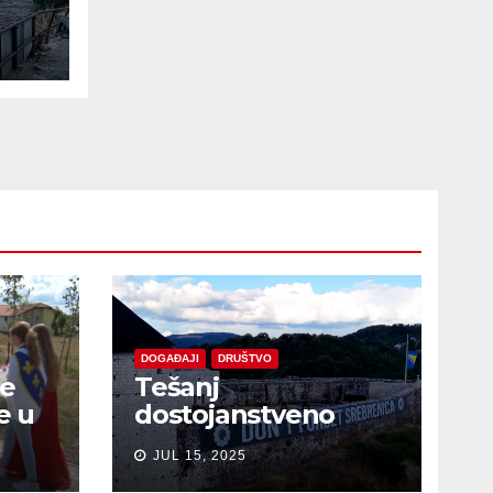
DOGAĐAJI
DRUŠTVO
je
Tešanj
e u
dostojanstveno
obilježio Dan
JUL 15, 2025
sjećanja na žrtve