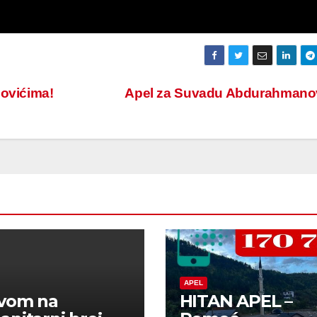
dovićima!
Apel za Suvadu Abdurahmano
APEL
ivom na
HITAN APEL –