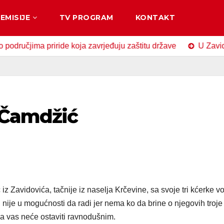
EMISIJE
TV PROGRAM
KONTAKT
ima priride koja zavrjeđuju zaštitu države
U Zavidovićima
 Čamdžić
 Zavidovića, tačnije iz naselja Krčevine, sa svoje tri kćerke vo
 nije u mogućnosti da radi jer nema ko da brine o njegovih troje
oja vas neće ostaviti ravnodušnim.