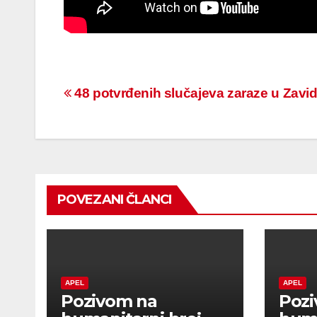
Navigacija
48 potvrđenih slučajeva zaraze u Zavi
članaka
POVEZANI ČLANCI
APEL
APEL
Pozivom na
Poz