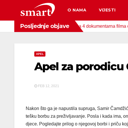
Skip
O NAMA
VIJESTI
to
content
Posljednje objave
nda za zaštitu okoliša snimljena 4 dokumentarna filma o područj
APEL
Apel za porodicu
FEB 12, 2021
Nakon što ga je napustila supruga, Samir Čamdžić iz
tešku borbu za preživljavanje. Posla i kada ima, on
djece. Pogledajte prilog o njegovoj borbi i priču k