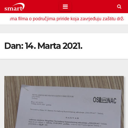
Skip
to
a o područjima priride koja zavrjeđuju zaštitu države
U Za
content
Dan:
14. Marta 2021.