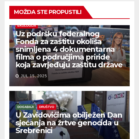
MOŽDA STE PROPUSTILI
EKOLOGIJA
Uz podršku federalnog
Fonda za zaštitu okoliša
snimljena 4 dokumentarna
filma o područjima priride
koja zavrjeđuju zaštitu države
JUL 15, 2025
DOGAĐAJI
DRUŠTVO
U Zavidovićima obilježen Dan
sjećanja na žrtve genocida u
Srebrenici