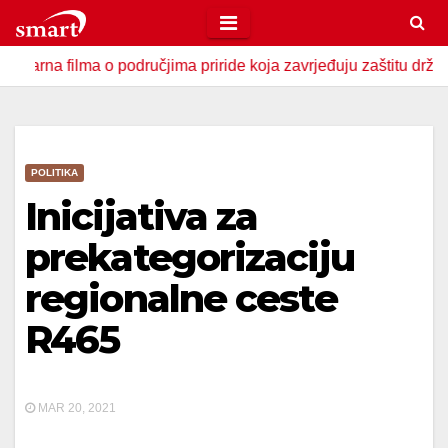
Skip
to
 filma o područjima priride koja zavrjeđuju zaštitu države
content
POLITIKA
Inicijativa za
prekategorizaciju
regionalne ceste
R465
MAR 20, 2021