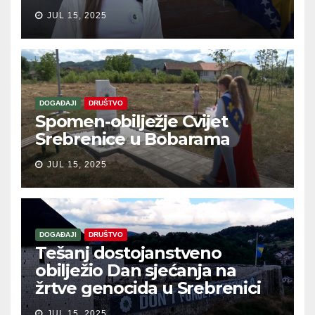
JUL 15, 2025
DOGAĐAJI
DRUŠTVO
Spomen-obilježje Cvijet
Srebrenice u Bobarama
JUL 15, 2025
DOGAĐAJI
DRUŠTVO
Tešanj dostojanstveno
obilježio Dan sjećanja na
žrtve genocida u Srebrenici
JUL 15, 2025