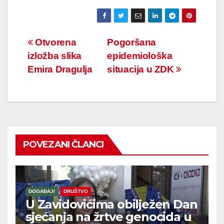
Navigacija
Otvorena
Pogoršana
izložba slika
epidemiološka
članaka
Emira Dragulja
situacija u ZDK
POVEZANI ČLANCI
DOGAĐAJI
DRUŠTVO
U Zavidovićima obilježen Dan
sjećanja na žrtve genocida u