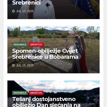
Srebrenici
JUL 15, 2025
DOGAĐAJI
DRUŠTVO
Spomen-obilježje Cvijet
Srebrenice u Bobarama
JUL 15, 2025
DOGAĐAJI
DRUŠTVO
Tešanj dostojanstveno
obilježio Dan sjećanja na