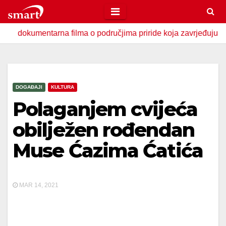
Skip
to
mentarna filma o područjima priride koja zavrjeđuju zaštitu dr
content
DOGAĐAJI
KULTURA
Polaganjem cvijeća
obilježen rođendan
Muse Ćazima Ćatića
MAR 14, 2021