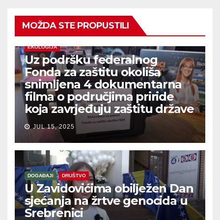
MOŽDA STE PROPUSTILI
EKOLOGIJA
Uz podršku federalnog
Fonda za zaštitu okoliša
snimljena 4 dokumentarna
filma o područjima priride
koja zavrjeđuju zaštitu države
JUL 15, 2025
DOGAĐAJI
DRUŠTVO
U Zavidovićima obilježen Dan
sjećanja na žrtve genocida u
Srebrenici