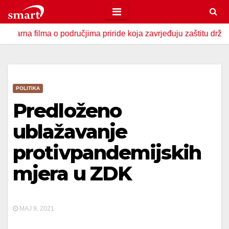
Skip
to
filma o područjima priride koja zavrjeđuju zaštitu države
content
POLITIKA
Predloženo
ublažavanje
protivpandemijskih
mjera u ZDK
MAJ 9, 2021