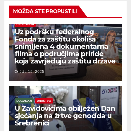
MOŽDA STE PROPUSTILI
EKOLOGIJA
Uz podršku federalnog
Fonda za zaštitu okoliša
snimljena 4 dokumentarna
filma o područjima priride
koja zavrjeđuju zaštitu države
JUL 15, 2025
DOGAĐAJI
DRUŠTVO
U Zavidovićima obilježen Dan
sjećanja na žrtve genocida u
Srebrenici