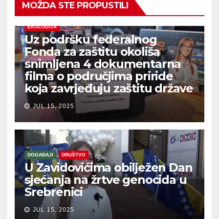
MOŽDA STE PROPUSTILI
EKOLOGIJA
Uz podršku federalnog
Fonda za zaštitu okoliša
snimljena 4 dokumentarna
filma o područjima priride
koja zavrjeđuju zaštitu države
JUL 15, 2025
DOGAĐAJI
DRUŠTVO
U Zavidovićima obilježen Dan
sjećanja na žrtve genocida u
Srebrenici
JUL 15, 2025