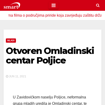
Skip
to
ilma o područjima priride koja zavrjeđuju zaštitu države
content
MLADI
Otvoren Omladinski
centar Poljice
JUN 11, 2021
U Zavidovićkom naselju Poljice, neformalna
grupa mladih uredila je Omladinski centar, te