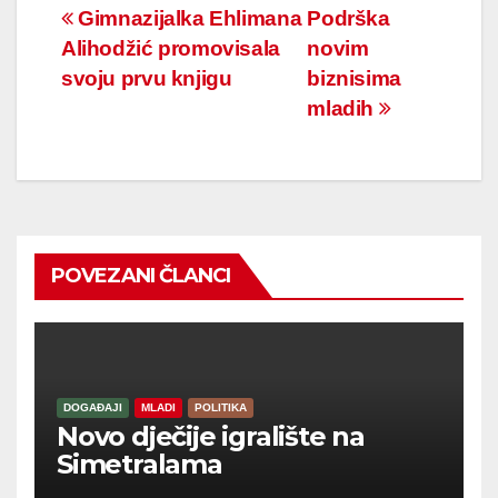
Navigacija
Gimnazijalka Ehlimana
Podrška
Alihodžić promovisala
novim
članaka
svoju prvu knjigu
biznisima
mladih
POVEZANI ČLANCI
DOGAĐAJI
MLADI
POLITIKA
Novo dječije igralište na
Simetralama