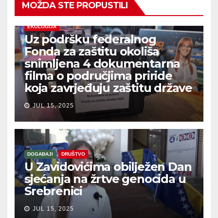
MOŽDA STE PROPUSTILI
EKOLOGIJA
Uz podršku federalnog
Fonda za zaštitu okoliša
snimljena 4 dokumentarna
filma o područjima priride
koja zavrjeđuju zaštitu države
JUL 15, 2025
DOGAĐAJI
DRUŠTVO
U Zavidovićima obilježen Dan
sjećanja na žrtve genocida u
Srebrenici
JUL 15, 2025