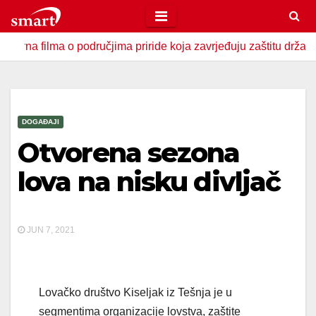
Skip
to
lma o područjima priride koja zavrjeđuju zaštitu države
U
content
DOGAĐAJI
Otvorena sezona
lova na nisku divljač
JUN 7, 2021
Lovačko društvo Kiseljak iz Tešnja je u
segmentima organizacije lovstva, zaštite