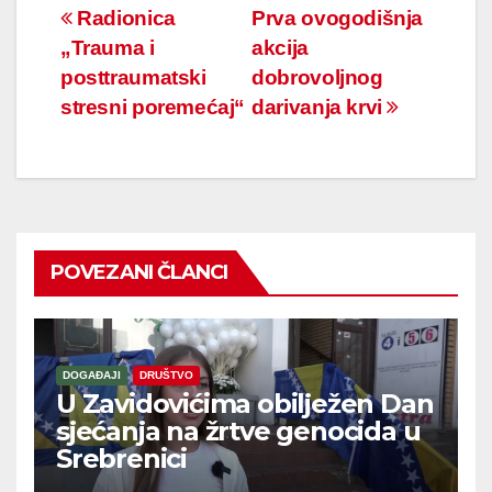
Navigacija
Radionica
Prva ovogodišnja
„Trauma i
akcija
članaka
posttraumatski
dobrovoljnog
stresni poremećaj“
darivanja krvi
POVEZANI ČLANCI
DOGAĐAJI
DRUŠTVO
U Zavidovićima obilježen Dan
sjećanja na žrtve genocida u
Srebrenici