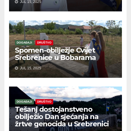
JUL 15, 2025
DOGAĐAJI
DRUŠTVO
Spomen-obilježje Cvijet
Srebrenice u Bobarama
JUL 15, 2025
DOGAĐAJI
DRUŠTVO
Tešanj dostojanstveno
obilježio Dan sjećanja na
žrtve genocida u Srebrenici