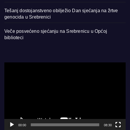
Tešanj dostojanstveno obilježio Dan sjećanja na žrtve
genocida u Srebrenici
Veče posvećeno sjećanju na Srebrenicu u Općoj
biblioteci
Video
Player
00:00
08:30