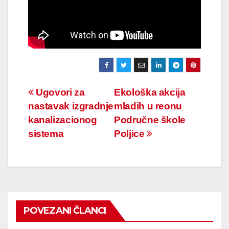
Navigacija
Ugovori za
Ekološka akcija
nastavak izgradnje
mladih u reonu
članaka
kanalizacionog
Područne škole
sistema
Poljice
POVEZANI ČLANCI