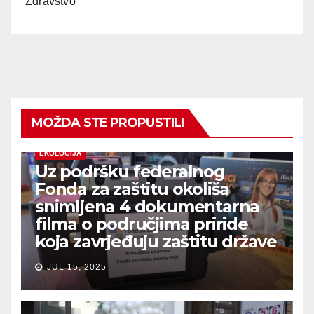
Zdravstvo
MOŽDA STE PROPUSTILI
EKOLOGIJA
Uz podršku federalnog
Fonda za zaštitu okoliša
snimljena 4 dokumentarna
filma o područjima priride
koja zavrjeđuju zaštitu države
JUL 15, 2025