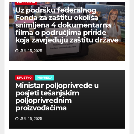
EKOLOGIJA
Uz podršku federalnog
Fonda za zaštitu okoliša
snimljena 4 dokumentarna
filma o područjima priride
koja zavrjeđuju zaštitu države
JUL 15, 2025
DRUŠTVO
PRIVREDA
Ministar poljoprivrede u
posjeti tešanjskim
poljoprivrednim
proizvođačima
JUL 15, 2025