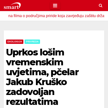
Skip
to
ilma o područjima priride koja zavrjeđuju zaštitu države
U
content
EKOLOGIJA
PRIVREDA
Uprkos lošim
vremenskim
uvjetima, pčelar
Jakub Kruško
zadovoljan
rezultatima