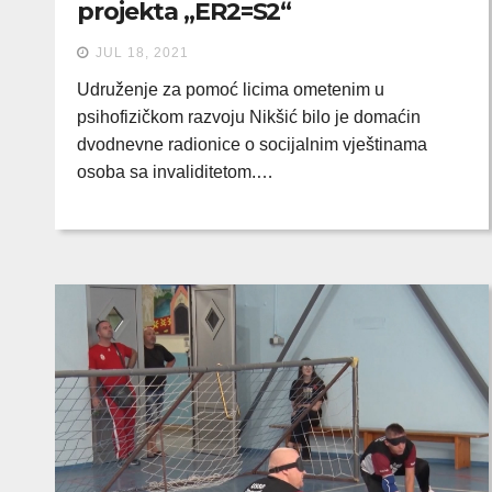
projekta „ER2=S2“
JUL 18, 2021
Udruženje za pomoć licima ometenim u
psihofizičkom razvoju Nikšić bilo je domaćin
dvodnevne radionice o socijalnim vještinama
osoba sa invaliditetom.…