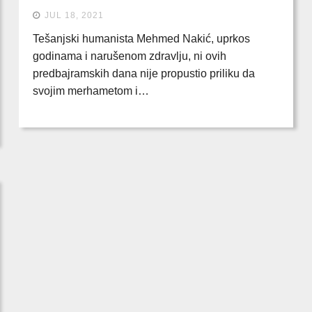
JUL 18, 2021
Tešanjski humanista Mehmed Nakić, uprkos
godinama i narušenom zdravlju, ni ovih
predbajramskih dana nije propustio priliku da
svojim merhametom i…