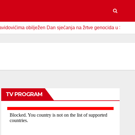
 obilježen Dan sjećanja na žrtve genocida u Srebrenici
S
TV PROGRAM