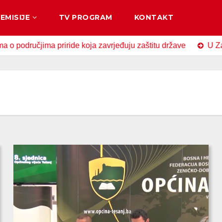
EMISIJE
TV PROGRAM
KONTAKT
ima priride koja zavrjeđuju zaštitu države
U Zavidovićima