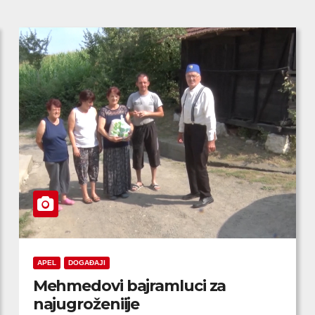
APEL
DOGAĐAJI
Mehmedovi bajramluci za
najugroženiije