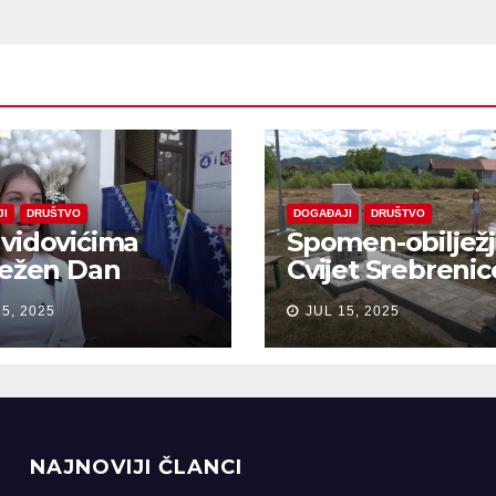
JI
DRUŠTVO
DOGAĐAJI
DRUŠTVO
vidovićima
Spomen-obiljež
ježen Dan
Cvijet Srebrenic
anja na žrtve
Bobarama
15, 2025
JUL 15, 2025
ocida u
renici
NAJNOVIJI ČLANCI