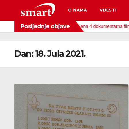
Skip
O NAMA
VIJESTI
to
content
Posljednje objave
da za zaštitu okoliša snimljena 4 dokumentarna filma o područj
Dan:
18. Jula 2021.