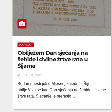
DOGAĐAJI
Obilježem Dan sjećanja na
šehide i civilne žrtve rata u
Šijama
JUL 18, 2021
Sedamnaesti juli u Mjesnoj zajednici Šije
obilježava se kao Dan sjećanja na šehide i civilne
žrtve rata. Sjećanje je preraslo…