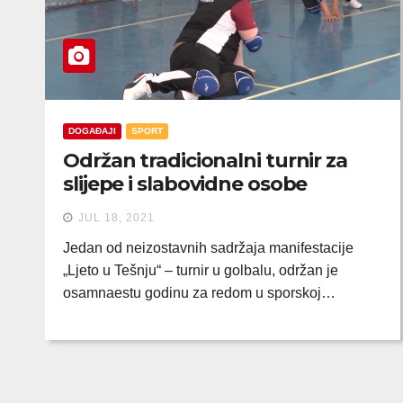
DOGAĐAJI
SPORT
Održan tradicionalni turnir za
slijepe i slabovidne osobe
JUL 18, 2021
Jedan od neizostavnih sadržaja manifestacije
„Ljeto u Tešnju“ – turnir u golbalu, održan je
osamnaestu godinu za redom u sporskoj…