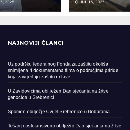
15, 2025
JUL 15, 2025
ocida u
renici
NAJNOVIJI ČLANCI
Uz podršku federalnog Fonda za zaštitu okoliša
snimljena 4 dokumentarna filma o područjima priride
koja zavrjeđuju zaštitu države
U Zavidovićima obilježen Dan sjećanja na žrtve
genocida u Srebrenici
Spomen-obilježje Cvijet Srebrenice u Bobarama
Tešanj dostojanstveno obilježio Dan sjećanja na žrtve