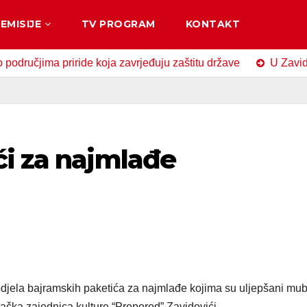
EMISIJE
TV PROGRAM
KONTAKT
ima priride koja zavrjeđuju zaštitu države
U Zavidovićima
ći za najmlađe
odjela bajramskih paketića za najmlađe kojima su uljepšani mu
njačka zajednica kulture “Preporod” Zavidovići.