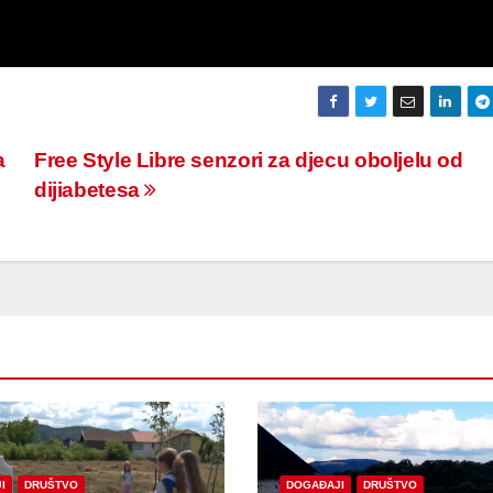
a
Free Style Libre senzori za djecu oboljelu od
dijiabetesa
I
DRUŠTVO
DOGAĐAJI
DRUŠTVO