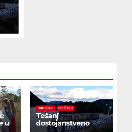
e
DOGAĐAJI
DRUŠTVO
je
Tešanj
e u
dostojanstveno
obilježio Dan