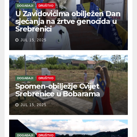
DOGAĐAJI
DRUŠTVO
U Zavidovićima obilježen Dan
sjećanja na žrtve genocida u
Srebrenici
JUL 15, 2025
DOGAĐAJI
DRUŠTVO
Spomen-obilježje Cvijet
Srebrenice u Bobarama
JUL 15, 2025
DOGAĐAJI
DRUŠTVO