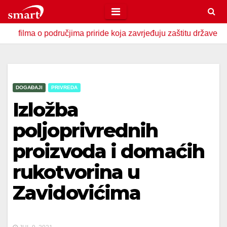
Skip
to
 o područjima priride koja zavrjeđuju zaštitu države
U Zav
content
DOGAĐAJI
PRIVREDA
Izložba
poljoprivrednih
proizvoda i domaćih
rukotvorina u
Zavidovićima