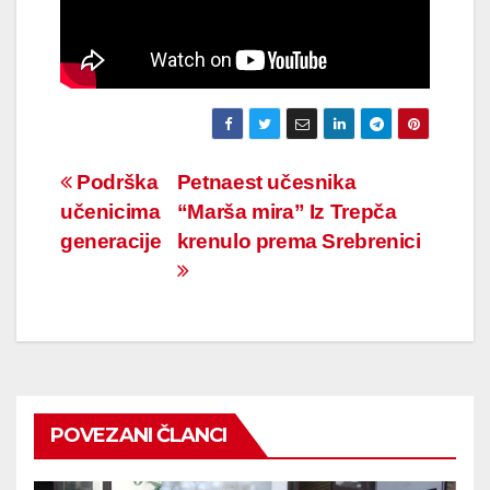
Navigacija
Podrška
Petnaest učesnika
učenicima
“Marša mira” Iz Trepča
članaka
generacije
krenulo prema Srebrenici
POVEZANI ČLANCI