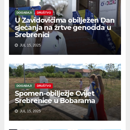
DOGAĐAJI
DRUŠTVO
U Zavidovićima obilježen Dan
sjećanja na žrtve genocida u
Srebrenici
JUL 15, 2025
DOGAĐAJI
DRUŠTVO
Spomen-obilježje Cvijet
Srebrenice u Bobarama
JUL 15, 2025