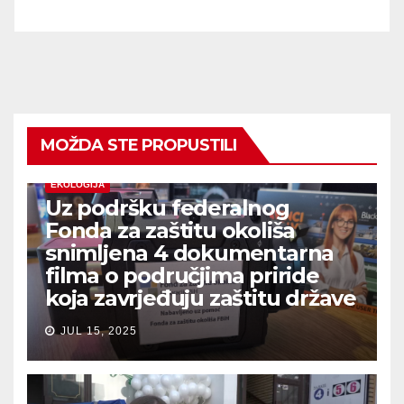
MOŽDA STE PROPUSTILI
EKOLOGIJA
Uz podršku federalnog
Fonda za zaštitu okoliša
snimljena 4 dokumentarna
filma o područjima priride
koja zavrjeđuju zaštitu države
JUL 15, 2025