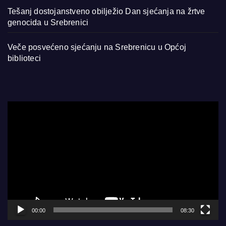
Tešanj dostojanstveno obilježio Dan sjećanja na žrtve
genocida u Srebrenici
Veče posvećeno sjećanju na Srebrenicu u Općoj
biblioteci
Video
Player
00:00
08:30