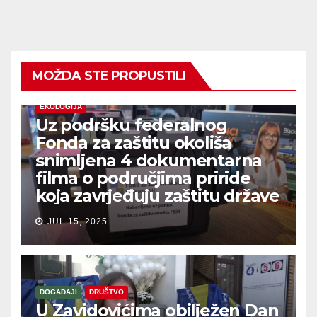
MOŽDA STE PROPUSTILI
EKOLOGIJA
Uz podršku federalnog
Fonda za zaštitu okoliša
snimljena 4 dokumentarna
filma o područjima priride
koja zavrjeđuju zaštitu države
JUL 15, 2025
DOGAĐAJI
DRUŠTVO
U Zavidovićima obilježen Dan