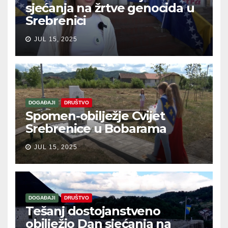
sjećanja na žrtve genocida u
Srebrenici
JUL 15, 2025
DOGAĐAJI
DRUŠTVO
Spomen-obilježje Cvijet
Srebrenice u Bobarama
JUL 15, 2025
DOGAĐAJI
DRUŠTVO
Tešanj dostojanstveno
obilježio Dan sjećanja na