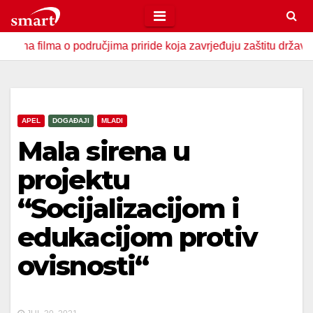
Skip
to
ma o područjima priride koja zavrjeđuju zaštitu države
U 
content
APEL
DOGAĐAJI
MLADI
Mala sirena u
projektu
“Socijalizacijom i
edukacijom protiv
ovisnosti“