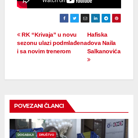
Navigacija
RK “Krivaja” u novu
Hafiska
sezonu ulazi podmlađena
dova Naila
članaka
i sa novim trenerom
Salkanovića
POVEZANI ČLANCI
DOGAĐAJI
DRUŠTVO