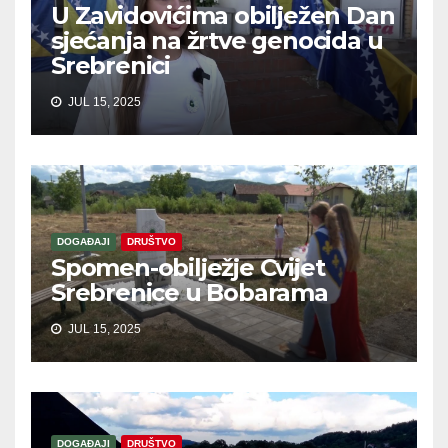
U Zavidovićima obilježen Dan
sjećanja na žrtve genocida u
Srebrenici
JUL 15, 2025
DOGAĐAJI
DRUŠTVO
Spomen-obilježje Cvijet
Srebrenice u Bobarama
JUL 15, 2025
DOGAĐAJI
DRUŠTVO