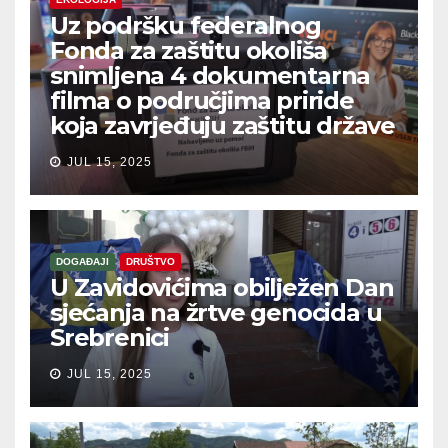
Uz podršku federalnog
Fonda za zaštitu okoliša
snimljena 4 dokumentarna
filma o područjima priride
koja zavrjeđuju zaštitu države
JUL 15, 2025
DOGAĐAJI
DRUŠTVO
U Zavidovićima obilježen Dan
sjećanja na žrtve genocida u
Srebrenici
JUL 15, 2025