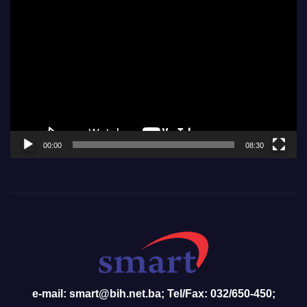
Video
Player
00:00
08:30
e-mail: smart@bih.net.ba; Tel/Fax: 032/650-450;