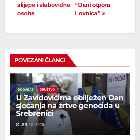
članaka
slijepe i slabovidne
“Dani otpora
osobe
Lovnica”
POVEZANI ČLANCI
DOGAĐAJI
DRUŠTVO
U Zavidovićima obilježen Dan
sjećanja na žrtve genocida u
Srebrenici
JUL 15, 2025