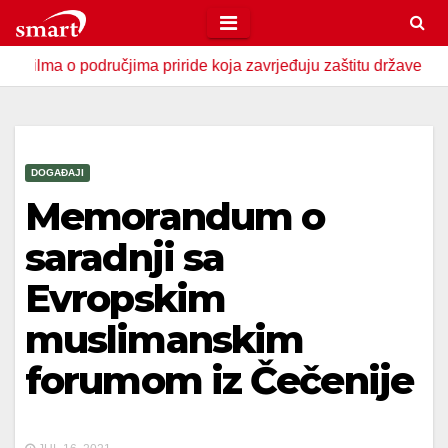
Skip
to
a o područjima priride koja zavrjeđuju zaštitu države
U Za
content
DOGAĐAJI
Memorandum o
saradnji sa
Evropskim
muslimanskim
forumom iz Čečenije