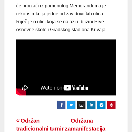
će proizaći iz pomenutog Memoranduma je
rekonstrukcija jedne od zavidovićkih ulica.
Riječ je o ulici koja se nalazi u blizini Prve
osnovne škole i Gradskog stadiona Krivaja.
Navigacija
Održan
Održana
tradicionalni turnir za
manifestacija