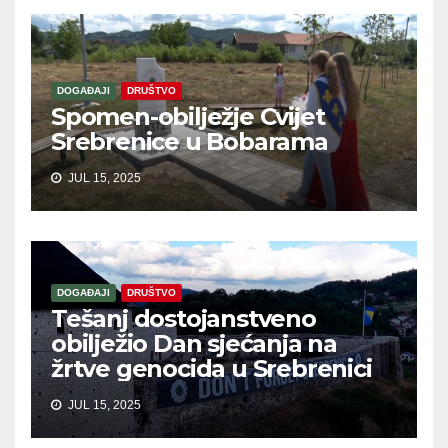
DOGAĐAJI
DRUŠTVO
Spomen-obilježje Cvijet
Srebrenice u Bobarama
JUL 15, 2025
DOGAĐAJI
DRUŠTVO
Tešanj dostojanstveno
obilježio Dan sjećanja na
žrtve genocida u Srebrenici
JUL 15, 2025