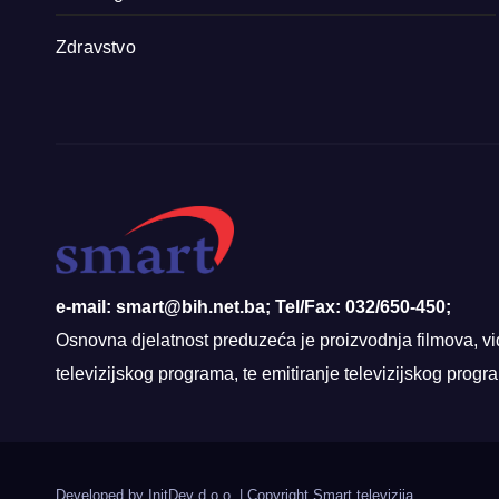
Zdravstvo
e-mail: smart@bih.net.ba; Tel/Fax: 032/650-450;
Osnovna djelatnost preduzeća je proizvodnja filmova, vi
televizijskog programa, te emitiranje televizijskog prog
Developed by InitDev d.o.o.
|
Copyright Smart televizija