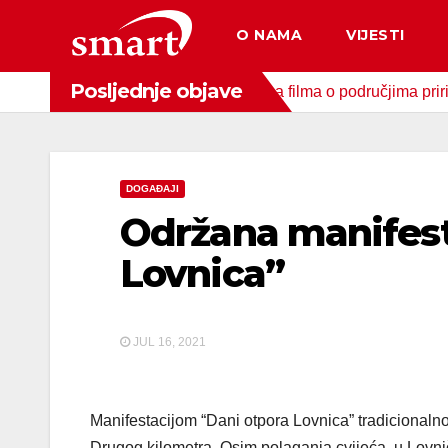
Skip
O NAMA
VIJESTI
to
content
Posljednje objave
liša snimljena 4 dokumentarna filma o područjima priride koja 
DOGAĐAJI
Održana manifest
Lovnica”
JUL 16, 2021
Manifestacijom “Dani otpora Lovnica” tradicionaln
Drugog kilometra. Osim polaganja cvijeća, u Lovnič