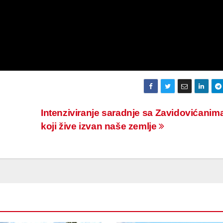
Intenziviranje saradnje sa Zavidovićanim
koji žive izvan naše zemlje