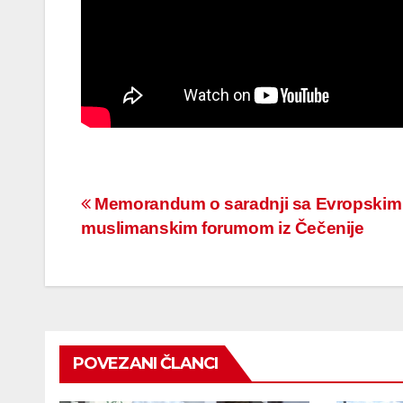
Navigacija
Memorandum o saradnji sa Evropskim
muslimanskim forumom iz Čečenije
članaka
POVEZANI ČLANCI