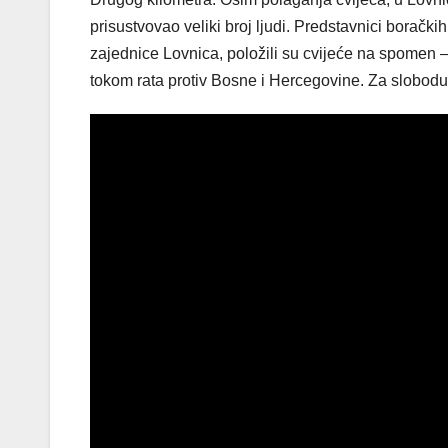
prisustvovao veliki broj ljudi. Predstavnici borački
zajednice Lovnica, položili su cvijeće na spomen –
tokom rata protiv Bosne i Hercegovine. Za slobodu L