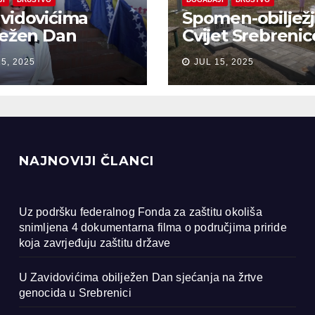
vidovićima
Spomen-obiljež
ježen Dan
Cvijet Srebrenic
anja na žrtve
Bobarama
15, 2025
JUL 15, 2025
ocida u
renici
NAJNOVIJI ČLANCI
Uz podršku federalnog Fonda za zaštitu okoliša
snimljena 4 dokumentarna filma o područjima priride
koja zavrjeđuju zaštitu države
U Zavidovićima obilježen Dan sjećanja na žrtve
genocida u Srebrenici