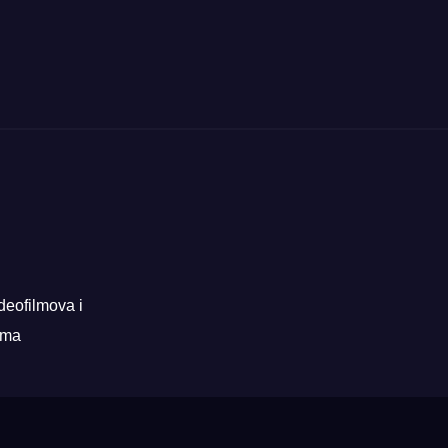
deofilmova i
rama