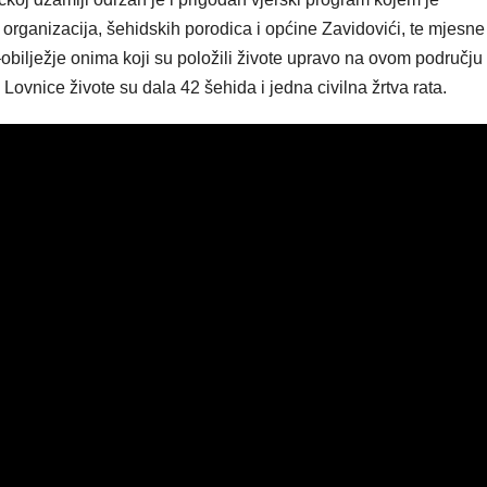
h organizacija, šehidskih porodica i općine Zavidovići, te mjesne
obilježje onima koji su položili živote upravo na ovom području
ovnice živote su dala 42 šehida i jedna civilna žrtva rata.