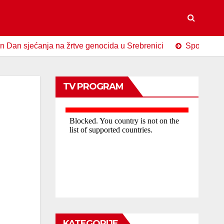
ećanja na žrtve genocida u Srebrenici
Spomen-obilježje 
TV PROGRAM
KATEGORIJE