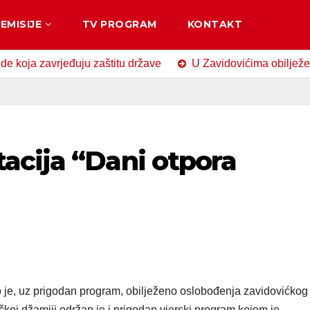
EMISIJE
TV PROGRAM
KONTAKT
zavrjeđuju zaštitu države
U Zavidovićima obilježen Dan sj
acija “Dani otpora
o je, uz prigodan program, obilježeno oslobođenja zavidovićkog
koj džamiji održan je i prigodan vjerski program kojem je