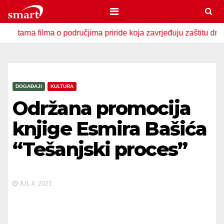
Skip
to
filma o područjima priride koja zavrjeđuju zaštitu države
content
DOGAĐAJI
KULTURA
Održana promocija
knjige Esmira Bašića
“Tešanjski proces”
JUL 4, 2021