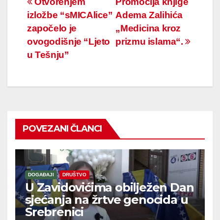
Navigacija
Otvorenjem
Promocija knjige
izložbe “sMICAlice”
Adema Zalihića
članaka
započelo je
„Medicina kroz
ovogodišnje “Ljeto
prizmu islama“.
u Tešnju”
POVEZANI ČLANCI
DOGAĐAJI
DRUŠTVO
U Zavidovićima obilježen Dan
sjećanja na žrtve genocida u
Srebrenici