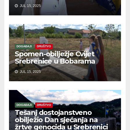
JUL 15, 2025
DOGAĐAJI
DRUŠTVO
Spomen-obilježje Cvijet
Srebrenice u Bobarama
JUL 15, 2025
DOGAĐAJI
DRUŠTVO
Tešanj dostojanstveno
obilježio Dan sjećanja na
žrtve genocida u Srebrenici