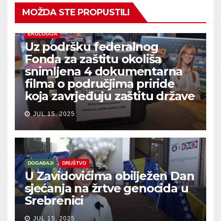
MOŽDA STE PROPUSTILI
EKOLOGIJA
Uz podršku federalnog
Fonda za zaštitu okoliša
snimljena 4 dokumentarna
filma o područjima priride
koja zavrjeđuju zaštitu države
JUL 15, 2025
DOGAĐAJI
DRUŠTVO
U Zavidovićima obilježen Dan
sjećanja na žrtve genocida u
Srebrenici
JUL 15, 2025