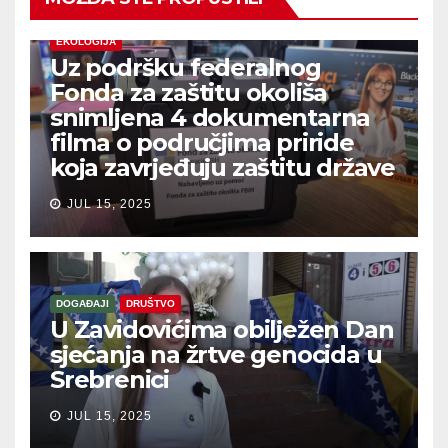
EKOLOGIJA
Uz podršku federalnog
Fonda za zaštitu okoliša
snimljena 4 dokumentarna
filma o područjima priride
koja zavrjeđuju zaštitu države
JUL 15, 2025
DOGAĐAJI
DRUŠTVO
U Zavidovićima obilježen Dan
sjećanja na žrtve genocida u
Srebrenici
JUL 15, 2025