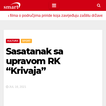
Skip
to
lma o područjima priride koja zavrjeđuju zaštitu države
U
content
KULTURA
SPORT
Sasatanak sa
upravom RK
“Krivaja”
JUL 16, 2021