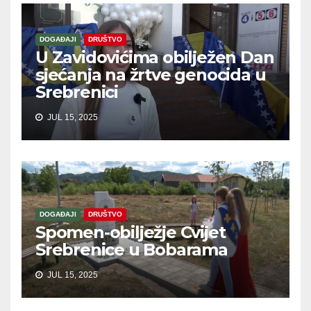
DOGAĐAJI
DRUŠTVO
U Zavidovićima obilježen Dan
sjećanja na žrtve genocida u
Srebrenici
JUL 15, 2025
DOGAĐAJI
DRUŠTVO
Spomen-obilježje Cvijet
Srebrenice u Bobarama
JUL 15, 2025