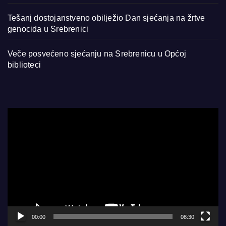
Tešanj dostojanstveno obilježio Dan sjećanja na žrtve
genocida u Srebrenici
Veče posvećeno sjećanju na Srebrenicu u Općoj
biblioteci
Video
Player
00:00
08:30