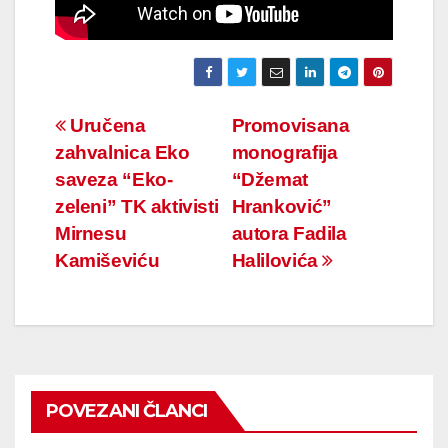
Navigacija
Uručena
Promovisana
zahvalnica Eko
monografija
članaka
saveza “Eko-
“Džemat
zeleni” TK aktivisti
Hranković”
Mirnesu
autora Fadila
Kamiševiću
Halilovića
POVEZANI ČLANCI