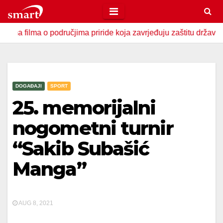
Skip
to
a o područjima priride koja zavrjeđuju zaštitu države
U Z
content
DOGAĐAJI
SPORT
25. memorijalni
nogometni turnir
“Sakib Subašić
Manga”
AUG 8, 2021