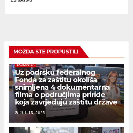
Zdravstvo
MOŽDA STE PROPUSTILI
EKOLOGIJA
Uz podršku federalnog
Fonda za zaštitu okoliša
snimljena 4 dokumentarna
filma o područjima priride
koja zavrjeđuju zaštitu države
JUL 15, 2025