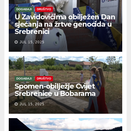
DOGAĐAJI
DRUŠTVO
U Zavidovićima obilježen Dan
sjećanja na žrtve genocida u
Srebrenici
JUL 15, 2025
DOGAĐAJI
DRUŠTVO
Spomen-obilježje Cvijet
Srebrenice u Bobarama
JUL 15, 2025