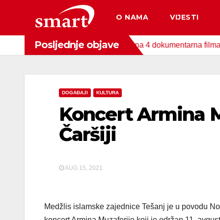
Skip
O NAMA
VIJESTI
to
content
Posljednje objave
nda za zaštitu okoliša snimljena 4 dokumentarna filma o područ
DOGAĐAJI
KULTURA
Koncert Armina M
Čaršiji
AUG 15, 2021
Medžlis islamske zajednice Tešanj je u povodu Nov
koncert Armina Muzaferije koji je održan 11. avgust