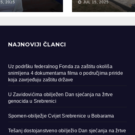
15, 2025
JUL 15, 2025
ocida u
renici
NAJNOVIJI ČLANCI
Uz podršku federalnog Fonda za zaštitu okoliša
snimljena 4 dokumentarna filma o područjima priride
koja zavrjeđuju zaštitu države
U Zavidovićima obilježen Dan sjećanja na žrtve
genocida u Srebrenici
Spomen-obilježje Cvijet Srebrenice u Bobarama
Tešanj dostojanstveno obilježio Dan sjećanja na žrtve