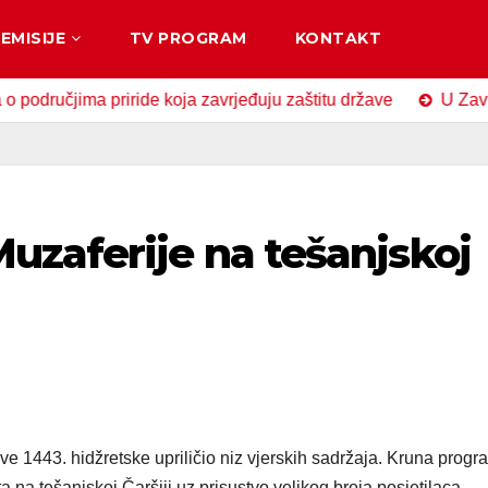
EMISIJE
TV PROGRAM
KONTAKT
jima priride koja zavrjeđuju zaštitu države
U Zavidovićim
uzaferije na tešanjskoj
e 1443. hidžretske upriličio niz vjerskih sadržaja. Kruna progr
a na tešanjskoj Čaršiji uz prisustvo velikog broja posjetilaca.