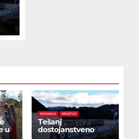
e
DOGAĐAJI
DRUŠTVO
je
Tešanj
e u
dostojanstveno
obilježio Dan