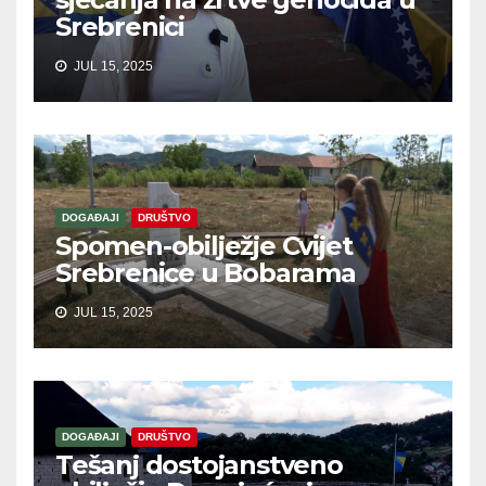
Srebrenici
JUL 15, 2025
DOGAĐAJI
DRUŠTVO
Spomen-obilježje Cvijet
Srebrenice u Bobarama
JUL 15, 2025
DOGAĐAJI
DRUŠTVO
Tešanj dostojanstveno