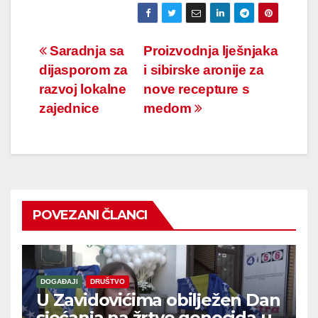
Navigacija
Saradnja sa
Proizvodnja lješnjaka
dijasporom za
i sibirske aronije za
članaka
razvoj lokalne
nove recepture s
zajednice
medom
POVEZANI ČLANCI
DOGAĐAJI
DRUŠTVO
U Zavidovićima obilježen Dan
sjećanja na žrtve genocida u