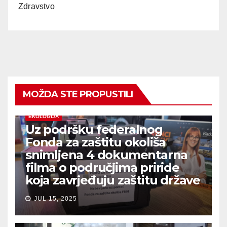
Zdravstvo
MOŽDA STE PROPUSTILI
EKOLOGIJA
Uz podršku federalnog
Fonda za zaštitu okoliša
snimljena 4 dokumentarna
filma o područjima priride
koja zavrjeđuju zaštitu države
JUL 15, 2025