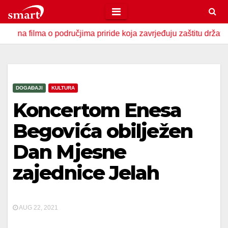
Skip
to
lma o područjima priride koja zavrjeđuju zaštitu države
U 
content
DOGAĐAJI
KULTURA
Koncertom Enesa
Begovića obilježen
Dan Mjesne
zajednice Jelah
AUG 22, 2021