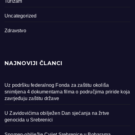
Turizam
Uncategorized
Zdravstvo
NAJNOVIJI ČLANCI
Uz podršku federalnog Fonda za zaštitu okoliša
snimljena 4 dokumentarna filma o područjima priride koja
zavrjeđuju zaštitu države
U Zavidovićima obilježen Dan sjećanja na žrtve
genocida u Srebrenici
Spomen-obilježje Cvijet Srebrenice u Bobarama