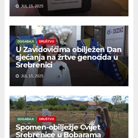
JUL 15, 2025
DOGAĐAJI
DRUŠTVO
U Zavidovićima obilježen Dan
sjećanja na žrtve genocida u
Srebrenici
JUL 15, 2025
DOGAĐAJI
DRUŠTVO
Spomen-obilježje Cvijet
Srebrenice u Bobarama