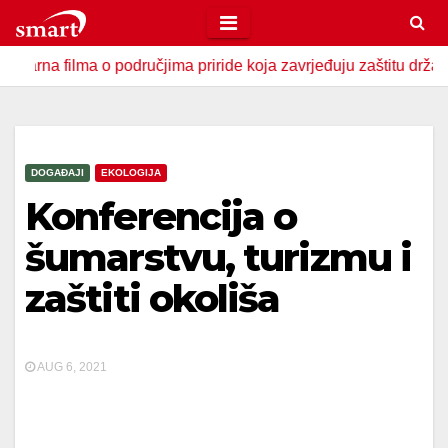
Skip
to
ilma o područjima priride koja zavrjeđuju zaštitu države
U
content
DOGAĐAJI
EKOLOGIJA
Konferencija o
šumarstvu, turizmu i
zaštiti okoliša
AUG 6, 2021