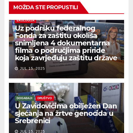
MOŽDA STE PROPUSTILI
EKOLOGIJA
Uz podršku federalnog
Fonda za zaštitu okoliša
snimljena 4 dokumentarna
filma o područjima priride
koja zavrjeđuju zaštitu države
JUL 15, 2025
DOGAĐAJI
DRUŠTVO
U Zavidovićima obilježen Dan
sjećanja na žrtve genocida u
Srebrenici
JUL 15, 2025