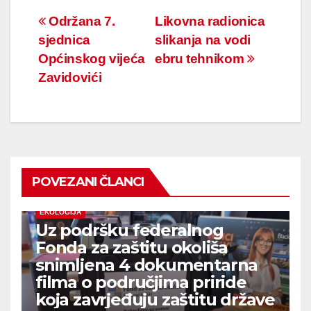
Navigacija
Održana 7.
Likovna radionica
sjednica
slikanja na vodi
članaka
Općinskog vijeća
ebru tehnikom
Zavidovići
POVEZANI ČLANCI
EKOLOGIJA
Uz podršku federalnog
Fonda za zaštitu okoliša
snimljena 4 dokumentarna
filma o područjima priride
koja zavrjeđuju zaštitu države