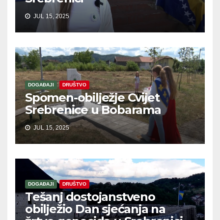
JUL 15, 2025
DOGAĐAJI
DRUŠTVO
Spomen-obilježje Cvijet
Srebrenice u Bobarama
JUL 15, 2025
DOGAĐAJI
DRUŠTVO
Tešanj dostojanstveno
obilježio Dan sjećanja na