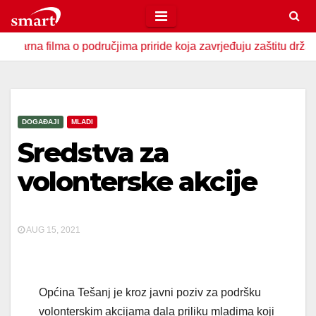
Skip
to
ilma o područjima priride koja zavrjeđuju zaštitu države
content
DOGAĐAJI
MLADI
Sredstva za
volonterske akcije
AUG 15, 2021
Općina Tešanj je kroz javni poziv za podršku
volonterskim akcijama dala priliku mladima koji