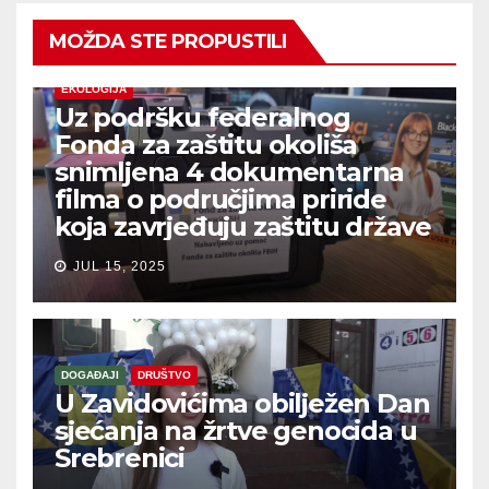
MOŽDA STE PROPUSTILI
EKOLOGIJA
Uz podršku federalnog
Fonda za zaštitu okoliša
snimljena 4 dokumentarna
filma o područjima priride
koja zavrjeđuju zaštitu države
JUL 15, 2025
DOGAĐAJI
DRUŠTVO
U Zavidovićima obilježen Dan
sjećanja na žrtve genocida u
Srebrenici