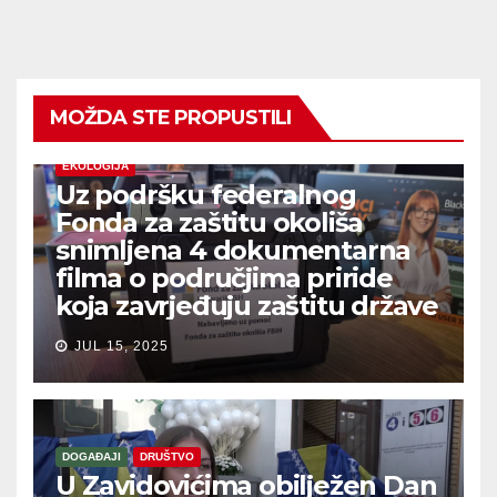
MOŽDA STE PROPUSTILI
EKOLOGIJA
Uz podršku federalnog
Fonda za zaštitu okoliša
snimljena 4 dokumentarna
filma o područjima priride
koja zavrjeđuju zaštitu države
JUL 15, 2025
DOGAĐAJI
DRUŠTVO
U Zavidovićima obilježen Dan