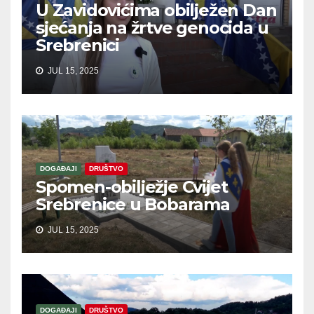
U Zavidovićima obilježen Dan
sjećanja na žrtve genocida u
Srebrenici
JUL 15, 2025
DOGAĐAJI
DRUŠTVO
Spomen-obilježje Cvijet
Srebrenice u Bobarama
JUL 15, 2025
DOGAĐAJI
DRUŠTVO