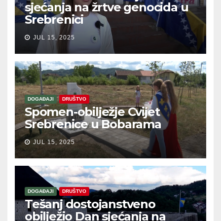
sjećanja na žrtve genocida u
Srebrenici
JUL 15, 2025
DOGAĐAJI
DRUŠTVO
Spomen-obilježje Cvijet
Srebrenice u Bobarama
JUL 15, 2025
DOGAĐAJI
DRUŠTVO
Tešanj dostojanstveno
obilježio Dan sjećanja na