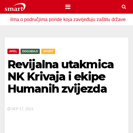
Skip
to
o područjima priride koja zavrjeđuju zaštitu države
U Zav
content
APEL
DOGAĐAJI
SPORT
Revijalna utakmica
NK Krivaja i ekipe
Humanih zvijezda
SEP 17, 2021