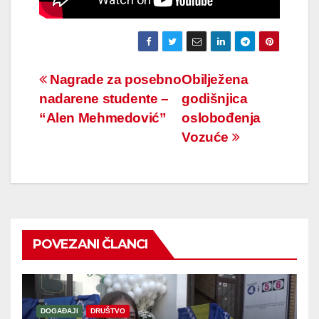
Navigacija
Nagrade za posebno
Obilježena
nadarene studente –
godišnjica
članaka
“Alen Mehmedović”
oslobođenja
Vozuće
POVEZANI ČLANCI
DOGAĐAJI
DRUŠTVO