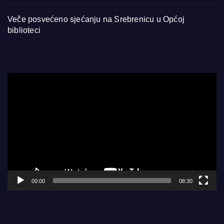
Veče posvećeno sjećanju na Srebrenicu u Općoj
biblioteci
Video
Player
00:00
08:30