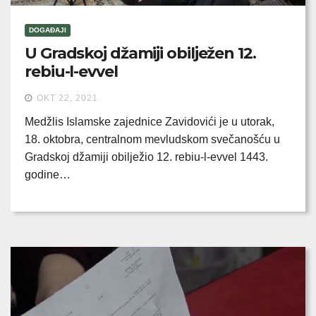
DOGAĐAJI
U Gradskoj džamiji obilježen 12.
rebiu-l-evvel
OKT 22, 2021
Medžlis Islamske zajednice Zavidovići je u utorak,
18. oktobra, centralnom mevludskom svečanošću u
Gradskoj džamiji obilježio 12. rebiu-l-evvel 1443.
godine…