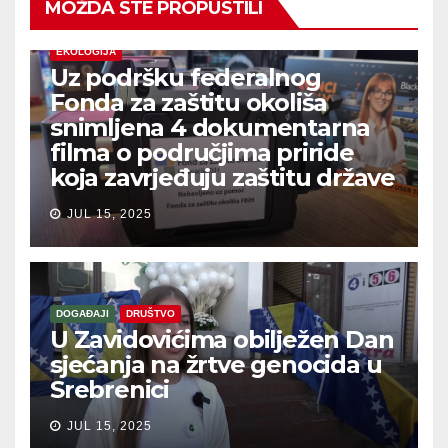
MOŽDA STE PROPUSTILI
EKOLOGIJA
Uz podršku federalnog
Fonda za zaštitu okoliša
snimljena 4 dokumentarna
filma o područjima priride
koja zavrjeđuju zaštitu države
JUL 15, 2025
DOGAĐAJI
DRUŠTVO
U Zavidovićima obilježen Dan
sjećanja na žrtve genocida u
Srebrenici
JUL 15, 2025