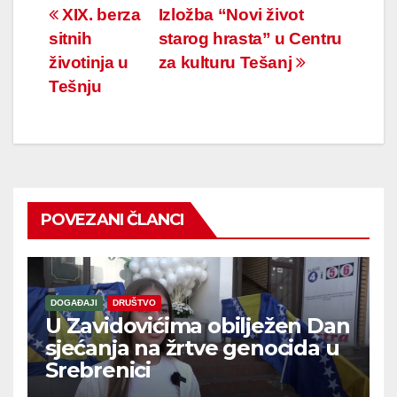
Navigacija
XIX. berza
Izložba “Novi život
sitnih
starog hrasta” u Centru
članaka
životinja u
za kulturu Tešanj
Tešnju
POVEZANI ČLANCI
DOGAĐAJI
DRUŠTVO
U Zavidovićima obilježen Dan
sjećanja na žrtve genocida u
Srebrenici