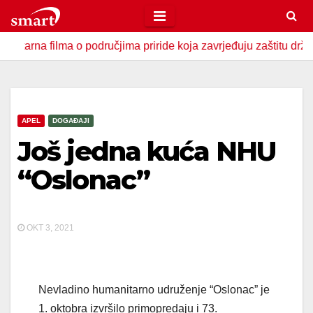
Skip
to
filma o područjima priride koja zavrjeđuju zaštitu države
content
APEL
DOGAĐAJI
Još jedna kuća NHU
“Oslonac”
OKT 3, 2021
Nevladino humanitarno udruženje “Oslonac” je
1. oktobra izvršilo primopredaju i 73.