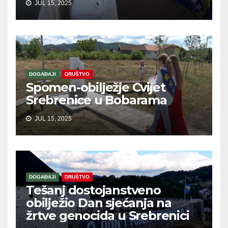
JUL 15, 2025
DOGAĐAJI
DRUŠTVO
Spomen-obilježje Cvijet
Srebrenice u Bobarama
JUL 15, 2025
DOGAĐAJI
DRUŠTVO
Tešanj dostojanstveno
obilježio Dan sjećanja na
žrtve genocida u Srebrenici