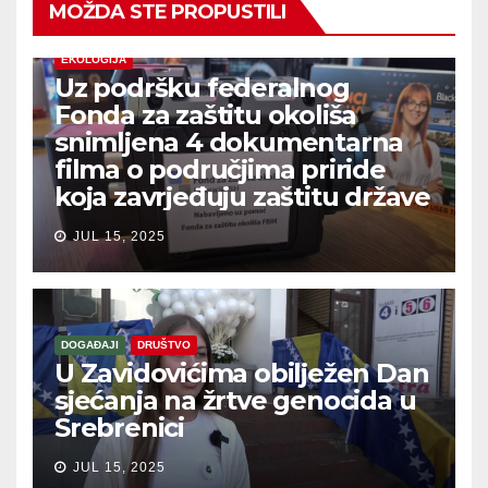
MOŽDA STE PROPUSTILI
EKOLOGIJA
Uz podršku federalnog
Fonda za zaštitu okoliša
snimljena 4 dokumentarna
filma o područjima priride
koja zavrjeđuju zaštitu države
JUL 15, 2025
DOGAĐAJI
DRUŠTVO
U Zavidovićima obilježen Dan
sjećanja na žrtve genocida u
Srebrenici
JUL 15, 2025