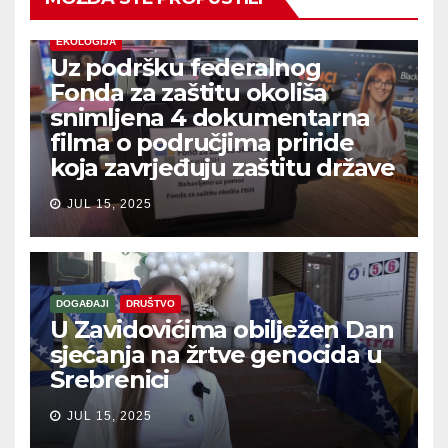
EKOLOGIJA
Uz podršku federalnog
Fonda za zaštitu okoliša
snimljena 4 dokumentarna
filma o područjima priride
koja zavrjeđuju zaštitu države
JUL 15, 2025
DOGAĐAJI
DRUŠTVO
U Zavidovićima obilježen Dan
sjećanja na žrtve genocida u
Srebrenici
JUL 15, 2025