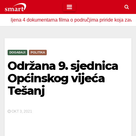
Skip
to
a 4 dokumentarna filma o područjima priride koja zavrjeđuju zaš
content
DOGAĐAJI
POLITIKA
Održana 9. sjednica
Općinskog vijeća
Tešanj
OKT 3, 2021