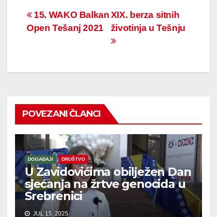
Navigacija
15. WAKO Balkan
XIX. berza sitnih
Open Tešanj 2021
životinja u Tešnju
članaka
POVEZANI ČLANCI
DOGAĐAJI
DRUŠTVO
U Zavidovićima obilježen Dan
sjećanja na žrtve genocida u
Srebrenici
JUL 15, 2025