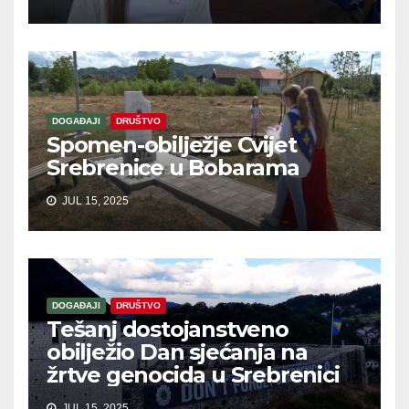
DOGAĐAJI
DRUŠTVO
Spomen-obilježje Cvijet
Srebrenice u Bobarama
JUL 15, 2025
DOGAĐAJI
DRUŠTVO
Tešanj dostojanstveno
obilježio Dan sjećanja na
žrtve genocida u Srebrenici
JUL 15, 2025