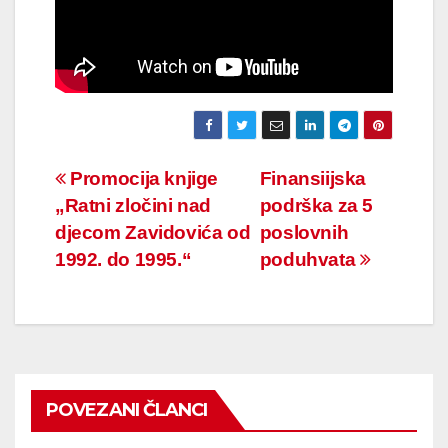
Navigacija
Promocija knjige
Finansiijska
„Ratni zločini nad
podrška za 5
članaka
djecom Zavidovića od
poslovnih
1992. do 1995.“
poduhvata
POVEZANI ČLANCI