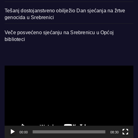
Tešanj dostojanstveno obilježio Dan sjećanja na žrtve
genocida u Srebrenici
Veče posvećeno sjećanju na Srebrenicu u Općoj
biblioteci
Video
Player
00:00
08:30