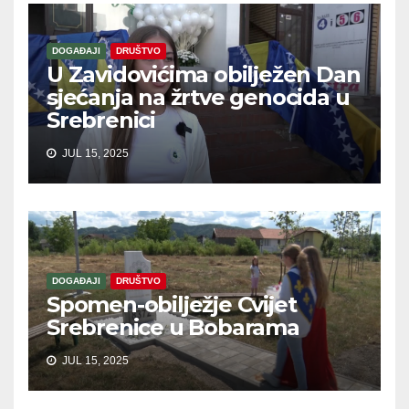
DOGAĐAJI
DRUŠTVO
U Zavidovićima obilježen Dan
sjećanja na žrtve genocida u
Srebrenici
JUL 15, 2025
DOGAĐAJI
DRUŠTVO
Spomen-obilježje Cvijet
Srebrenice u Bobarama
JUL 15, 2025