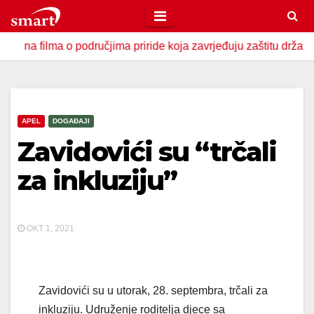
Skip
to
lma o područjima priride koja zavrjeđuju zaštitu države
U 
content
APEL
DOGAĐAJI
Zavidovići su “trčali
za inkluziju”
OKT 1, 2021
Zavidovići su u utorak, 28. septembra, trčali za
inkluziju. Udruženje roditelja djece sa