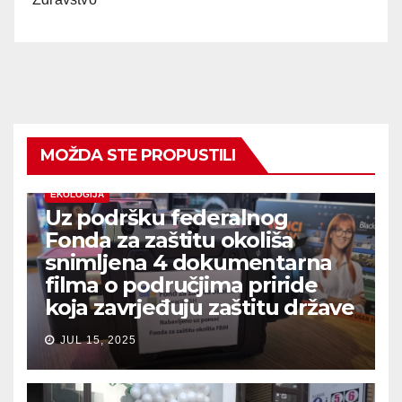
MOŽDA STE PROPUSTILI
EKOLOGIJA
Uz podršku federalnog
Fonda za zaštitu okoliša
snimljena 4 dokumentarna
filma o područjima priride
koja zavrjeđuju zaštitu države
JUL 15, 2025