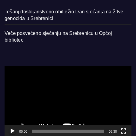
Tešanj dostojanstveno obilježio Dan sjećanja na žrtve
genocida u Srebrenici
Veče posvećeno sjećanju na Srebrenicu u Općoj
biblioteci
Video
Player
00:00
08:30