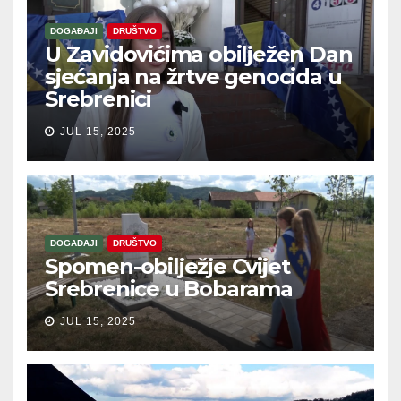
DOGAĐAJI
DRUŠTVO
U Zavidovićima obilježen Dan
sjećanja na žrtve genocida u
Srebrenici
JUL 15, 2025
DOGAĐAJI
DRUŠTVO
Spomen-obilježje Cvijet
Srebrenice u Bobarama
JUL 15, 2025