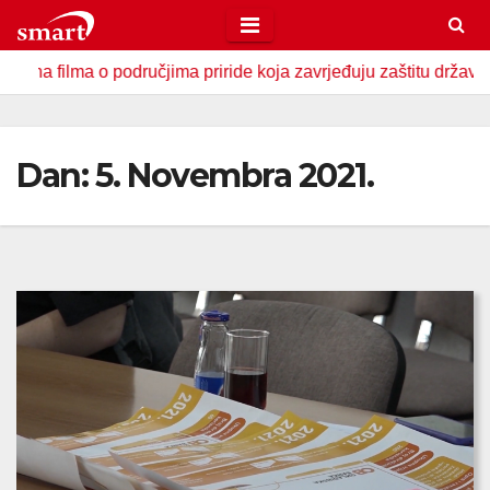
Skip
to
područjima priride koja zavrjeđuju zaštitu države
U Zavid
content
Dan:
5. Novembra 2021.