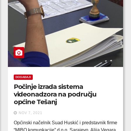
DOGAĐAJI
Počinje izrada sistema
videonadzora na području
općine Tešanj
NOV 7, 2021
Općinski načelnik Suad Huskić i predstavnik firme
“MIBO komunkacije” d.o.o. Sarajevo, Alija Vegara