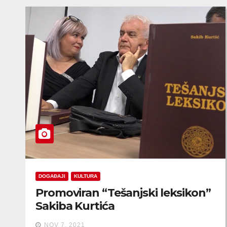
DOGAĐAJI
KULTURA
Promoviran “Tešanjski leksikon”
Sakiba Kurtića
NOV 7, 2021