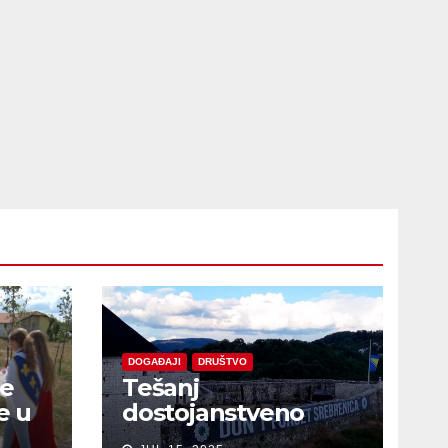
DOGAĐAJI
DRUŠTVO
je
Tešanj
e u
dostojanstveno
obilježio Dan