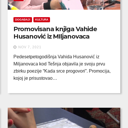
DOGAĐAJI
KULTURA
Promovisana knjiga Vahide
Husanović iz MIljanovaca
NOV 7, 2021
Pedesetpetogodišnja Vahida Husanović iz
Miljanovaca kod Tešnja objavila je svoju prvu
zbirku poezije “Kada srce progovori”. Promocija,
kojoj je prisustovao…