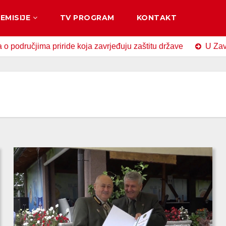
EMISIJE
TV PROGRAM
KONTAKT
riride koja zavrjeđuju zaštitu države
U Zavidovićima obil