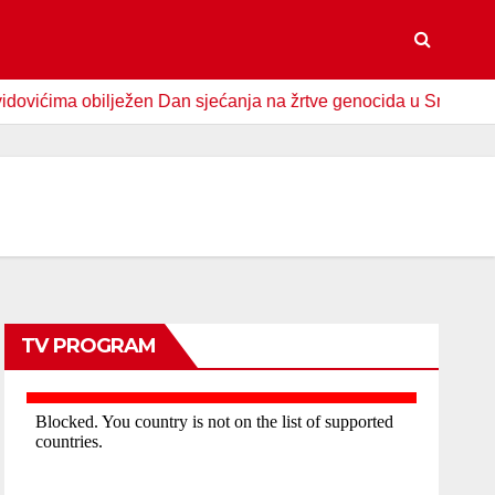
ježen Dan sjećanja na žrtve genocida u Srebrenici
Spomen
TV PROGRAM