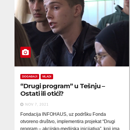
DOGAĐAJI
MLADI
“Drugi program” u Tešnju –
Ostati ili otići?
NOV 7, 2021
Fondacija INFOHAUS, uz podršku Fonda
otvoreno društvo, implementira projekat “Drugi
program – akcijsko-medijska inicijativa”, koji ima