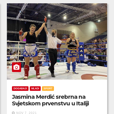
DOGAĐAJI
MLADI
SPORT
Jasmina Merdić srebrna na
Svjetskom prvenstvu u Italiji
NOV 7, 2021