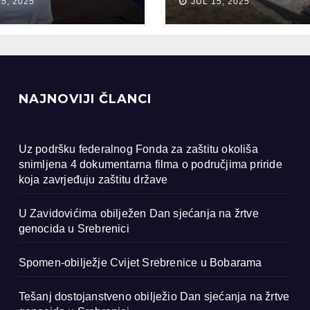
15, 2025
JUL 15, 2025
ocida u
renici
NAJNOVIJI ČLANCI
Uz podršku federalnog Fonda za zaštitu okoliša
snimljena 4 dokumentarna filma o područjima priride
koja zavrjeđuju zaštitu države
U Zavidovićima obilježen Dan sjećanja na žrtve
genocida u Srebrenici
Spomen-obilježje Cvijet Srebrenice u Bobarama
Tešanj dostojanstveno obilježio Dan sjećanja na žrtve