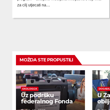
za cilj utjecati na…
MOŽDA STE PROPUSTILI
EKOLOGIJA
DOGAĐA
Uz podršku
U Za
federalnog Fonda
obil
za zaštitu okoliša
sjeć