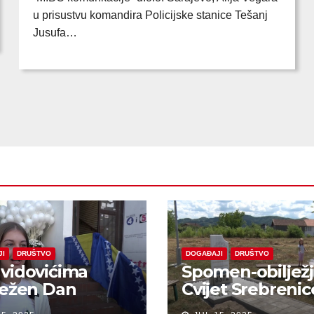
u prisustvu komandira Policijske stanice Tešanj
Jusufa…
JI
DRUŠTVO
DOGAĐAJI
DRUŠTVO
vidovićima
Spomen-obiljež
ježen Dan
Cvijet Srebrenic
anja na žrtve
Bobarama