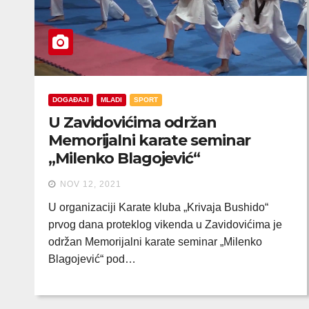
DOGAĐAJI
MLADI
SPORT
U Zavidovićima održan
Memorijalni karate seminar
„Milenko Blagojević“
NOV 12, 2021
U organizaciji Karate kluba „Krivaja Bushido“
prvog dana proteklog vikenda u Zavidovićima je
održan Memorijalni karate seminar „Milenko
Blagojević“ pod…