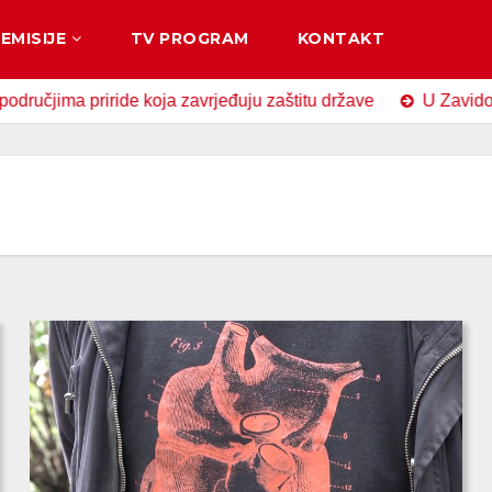
EMISIJE
TV PROGRAM
KONTAKT
riride koja zavrjeđuju zaštitu države
U Zavidovićima obil