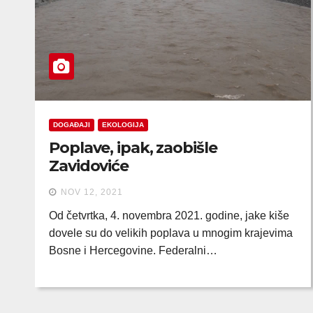
DOGAĐAJI
EKOLOGIJA
Poplave, ipak, zaobišle
Zavidoviće
NOV 12, 2021
Od četvrtka, 4. novembra 2021. godine, jake kiše
dovele su do velikih poplava u mnogim krajevima
Bosne i Hercegovine. Federalni…