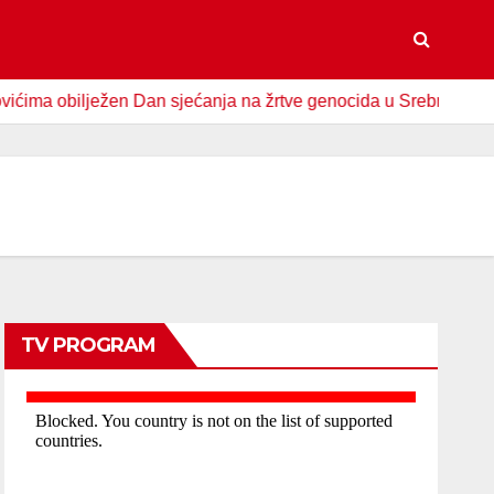
ježen Dan sjećanja na žrtve genocida u Srebrenici
Spomen
TV PROGRAM