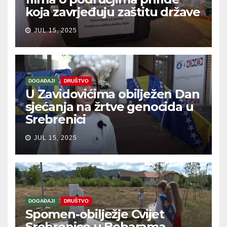
koja zavrjeđuju zaštitu države
JUL 15, 2025
DOGAĐAJI
DRUŠTVO
U Zavidovićima obilježen Dan
sjećanja na žrtve genocida u
Srebrenici
JUL 15, 2025
DOGAĐAJI
DRUŠTVO
Spomen-obilježje Cvijet
Srebrenice u Bobarama