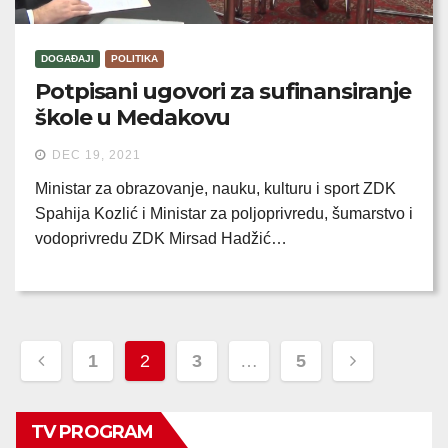
DOGAĐAJI
POLITIKA
Potpisani ugovori za sufinansiranje
škole u Medakovu
DEC 19, 2021
Ministar za obrazovanje, nauku, kulturu i sport ZDK
Spahija Kozlić i Ministar za poljoprivredu, šumarstvo i
vodoprivredu ZDK Mirsad Hadžić…
Posts
1
2
3
…
5
pagination
TV PROGRAM