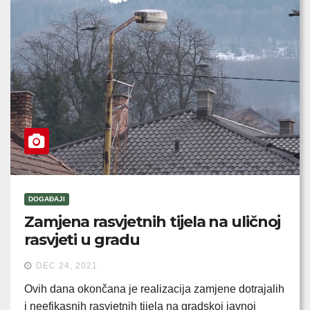
DOGAĐAJI
Zamjena rasvjetnih tijela na uličnoj
rasvjeti u gradu
DEC 24, 2021
Ovih dana okončana je realizacija zamjene dotrajalih
i neefikasnih rasvjetnih tijela na gradskoj javnoj