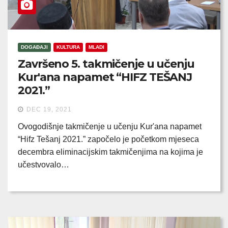
DOGAĐAJI
KULTURA
MLADI
Završeno 5. takmičenje u učenju
Kur'ana napamet “HIFZ TEŠANJ
2021.”
DEC 19, 2021
Ovogodišnje takmičenje u učenju Kur'ana napamet
“Hifz Tešanj 2021.” započelo je početkom mjeseca
decembra eliminacijskim takmičenjima na kojima je
učestvovalo…