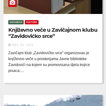
DOGAĐAJI
KULTURA
Književno veče u Zavičajnom klubu
“Zavidovićko srce”
DEC 24, 2021
Zavičajni klub „Zavidovićko srce“ organizovao je
književno veče u prostorijama Javne biblioteke
Zavidovići na kojem su promovisana djela trojice
pisaca:…