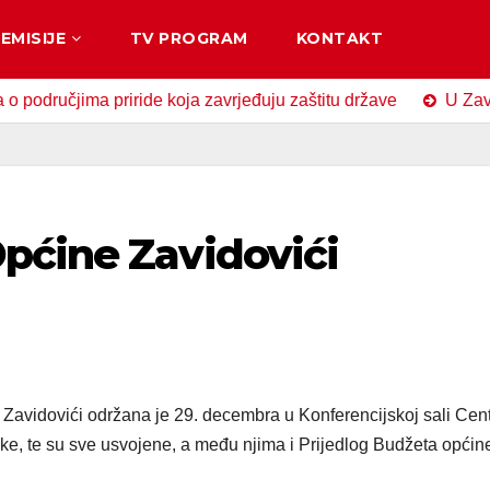
EMISIJE
TV PROGRAM
KONTAKT
jima priride koja zavrjeđuju zaštitu države
U Zavidovićim
pćine Zavidovići
Zavidovići održana je 29. decembra u Konferencijskoj sali Cen
čke, te su sve usvojene, a među njima i Prijedlog Budžeta općin