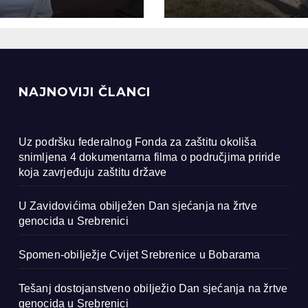
ocida u
renici
NAJNOVIJI ČLANCI
Uz podršku federalnog Fonda za zaštitu okoliša
snimljena 4 dokumentarna filma o područjima priride
koja zavrjeđuju zaštitu države
U Zavidovićima obilježen Dan sjećanja na žrtve
genocida u Srebrenici
Spomen-obilježje Cvijet Srebrenice u Bobarama
Tešanj dostojanstveno obilježio Dan sjećanja na žrtve
genocida u Srebrenici