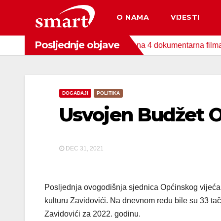
Skip
O NAMA
VIJESTI
to
content
Posljednje objave
onda za zaštitu okoliša snimljena 4 dokumentarna filma o područ
DOGAĐAJI
POLITIKA
Usvojen Budžet O
DEC 31, 2021
Posljednja ovogodišnja sjednica Općinskog vijeća 
kulturu Zavidovići. Na dnevnom redu bile su 33 ta
Zavidovići za 2022. godinu.