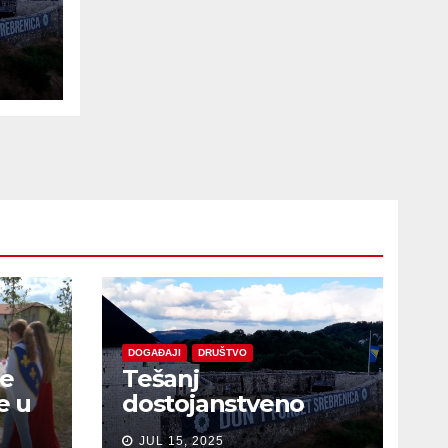
e
DOGAĐAJI
DRUŠTVO
je
Tešanj
e u
dostojanstveno
obilježio Dan
JUL 15, 2025