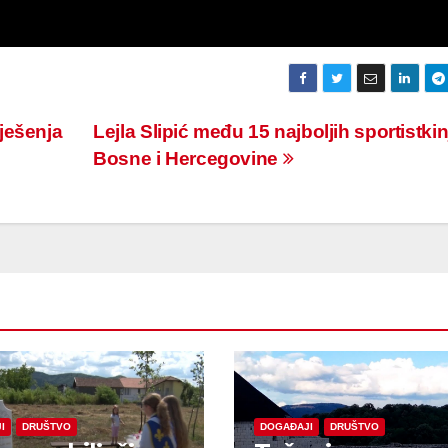
ješenja
Lejla Slipić među 15 najboljih sportistkin
Bosne i Hercegovine
I
DRUŠTVO
DOGAĐAJI
DRUŠTVO