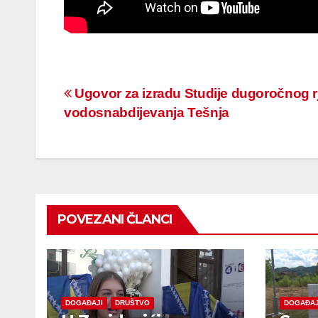
Navigacija
Ugovor za izradu Studije dugoročnog r
vodosnabdijevanja Tešnja
članaka
POVEZANI ČLANCI
DOGAĐAJI
DRUŠTVO
DOGAĐAJ