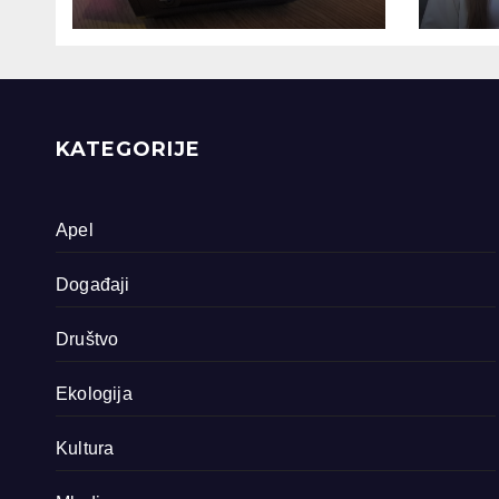
snimljena 4
gen
dokumentarna
Sreb
filma o područjima
priride koja
zavrjeđuju zaštitu
države
KATEGORIJE
Apel
Događaji
Društvo
Ekologija
Kultura