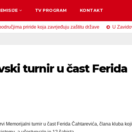
EMISIJE
TV PROGRAM
KONTAKT
a priride koja zavrjeđuju zaštitu države
U Zavidovićima o
ski turnir u čast Ferida
vi Memorijalni turnir u čast Ferida Čahtarevića, člana kluba koji
istemu, a učestvovalo je 12 šahista.