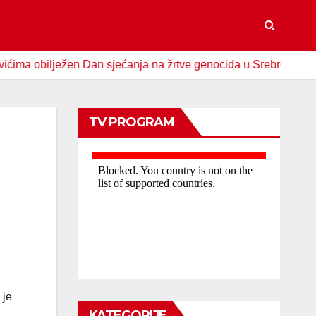
bilježen Dan sjećanja na žrtve genocida u Srebrenici
Spo
TV PROGRAM
 je
KATEGORIJE