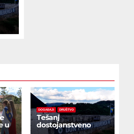
e
DOGAĐAJI
DRUŠTVO
je
Tešanj
e u
dostojanstveno
obilježio Dan