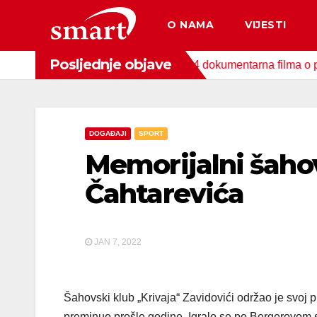
Skip
O NAMA
VIJESTI
to
content
Posljednje objave
 za zaštitu okoliša snimljena 4 dokumentarna filma o područjim
DOGAĐAJI
SPORT
Memorijalni šahov
Čahtarevića
JAN 7, 2022
Šahovski klub „Krivaja“ Zavidovići održao je svoj pr
preminuo prošle godine. Igralo se po Bergerovom s