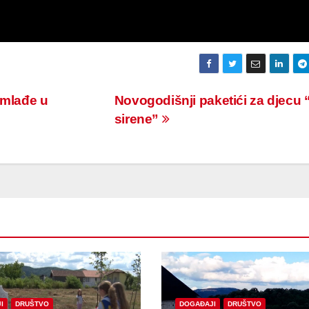
jmlađe u
Novogodišnji paketići za djecu 
sirene”
I
DRUŠTVO
DOGAĐAJI
DRUŠTVO