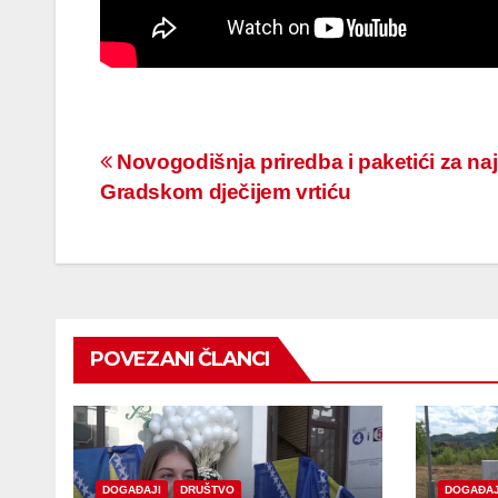
Navigacija
Novogodišnja priredba i paketići za na
Gradskom dječijem vrtiću
članaka
POVEZANI ČLANCI
DOGAĐAJI
DRUŠTVO
DOGAĐAJ