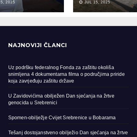
15, 2025
JUL 15, 2025
ocida u
renici
NAJNOVIJI ČLANCI
Uz podršku federalnog Fonda za zaštitu okoliša
snimljena 4 dokumentarna filma o područjima priride
koja zavrjeđuju zaštitu države
U Zavidovićima obilježen Dan sjećanja na žrtve
genocida u Srebrenici
Spomen-obilježje Cvijet Srebrenice u Bobarama
Tešanj dostojanstveno obilježio Dan sjećanja na žrtve