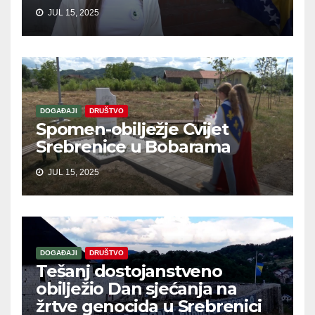
JUL 15, 2025
DOGAĐAJI
DRUŠTVO
Spomen-obilježje Cvijet
Srebrenice u Bobarama
JUL 15, 2025
DOGAĐAJI
DRUŠTVO
Tešanj dostojanstveno
obilježio Dan sjećanja na
žrtve genocida u Srebrenici