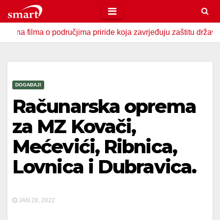
Skip
to
ma o područjima priride koja zavrjeđuju zaštitu države
U Z
content
DOGAĐAJI
Računarska oprema
za MZ Kovači,
Mećevići, Ribnica,
Lovnica i Dubravica.
JAN 28, 2022