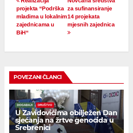
Navigacija
Realizacija
Novčana sredstva
projekta “Podrška
za sufinansiranje
članaka
mladima u lokalnim
14 projekata
zajednicama u
mjesnih zajednica
BiH“
POVEZANI ČLANCI
DOGAĐAJI
DRUŠTVO
U Zavidovićima obilježen Dan
sjećanja na žrtve genocida u
Srebrenici