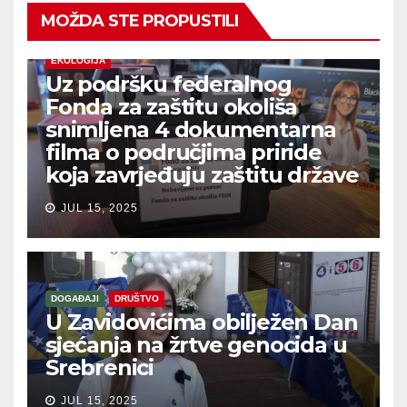
MOŽDA STE PROPUSTILI
EKOLOGIJA
Uz podršku federalnog
Fonda za zaštitu okoliša
snimljena 4 dokumentarna
filma o područjima priride
koja zavrjeđuju zaštitu države
JUL 15, 2025
DOGAĐAJI
DRUŠTVO
U Zavidovićima obilježen Dan
sjećanja na žrtve genocida u
Srebrenici
JUL 15, 2025