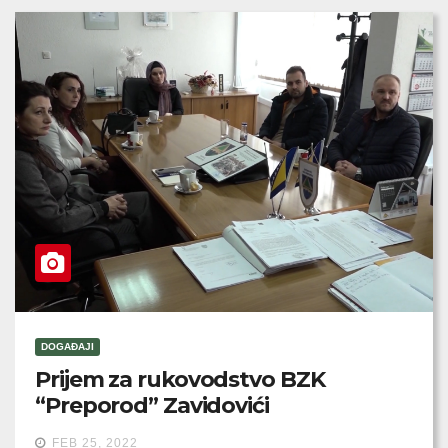
DOGAĐAJI
Prijem za rukovodstvo BZK
“Preporod” Zavidovići
FEB 25, 2022