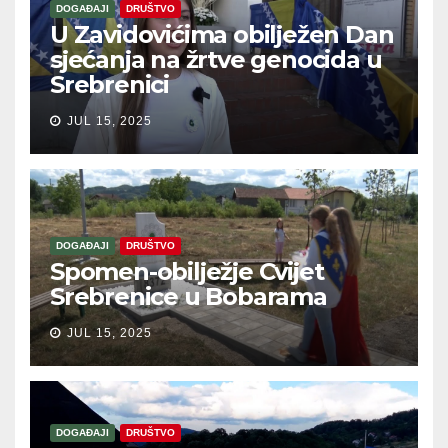
DOGAĐAJI
DRUŠTVO
U Zavidovićima obilježen Dan
sjećanja na žrtve genocida u
Srebrenici
JUL 15, 2025
DOGAĐAJI
DRUŠTVO
Spomen-obilježje Cvijet
Srebrenice u Bobarama
JUL 15, 2025
DOGAĐAJI
DRUŠTVO