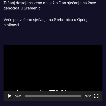
Tešanj dostojanstveno obilježio Dan sjećanja na žrtve
genocida u Srebrenici
Veče posvećeno sjećanju na Srebrenicu u Općoj
biblioteci
Video
Player
00:00
08:30