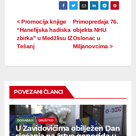
Navigacija
Promocija knjige
Primopredaja 76.
“Hanefijska hadiska
objekta NHU
članaka
zbirka” u Medžlisu IZ
Oslonac u
Tešanj
Miljanovcima
POVEZANI ČLANCI
DOGAĐAJI
DRUŠTVO
U Zavidovićima obilježen Dan
sjećanja na žrtve genocida u