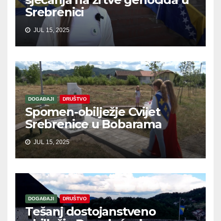
Srebrenici
JUL 15, 2025
DOGAĐAJI
DRUŠTVO
Spomen-obilježje Cvijet
Srebrenice u Bobarama
JUL 15, 2025
DOGAĐAJI
DRUŠTVO
Tešanj dostojanstveno