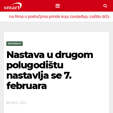
Skip
to
lma o područjima priride koja zavrjeđuju zaštitu države
U
content
DOGAĐAJI
Nastava u drugom
polugodištu
nastavlja se 7.
februara
FEB 6, 2022