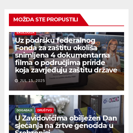
MOŽDA STE PROPUSTILI
EKOLOGIJA
Uz podršku federalnog
Fonda za zaštitu okoliša
snimljena 4 dokumentarna
filma o područjima priride
koja zavrjeđuju zaštitu države
JUL 15, 2025
DOGAĐAJI
DRUŠTVO
U Zavidovićima obilježen Dan
sjećanja na žrtve genocida u
Srebrenici