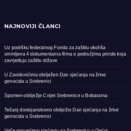
NAJNOVIJI ČLANCI
Uz podršku federalnog Fonda za zaštitu okoliša
snimljena 4 dokumentarna filma o područjima priride koja
zavrjeđuju zaštitu države
U Zavidovićima obilježen Dan sjećanja na žrtve
genocida u Srebrenici
Spomen-obilježje Cvijet Srebrenice u Bobarama
Tešanj dostojanstveno obilježio Dan sjećanja na žrtve
genocida u Srebrenici
Veče posvećeno sjećanju na Srebrenicu u Općoj