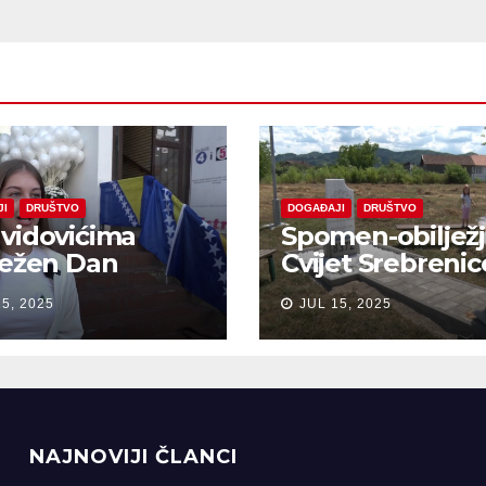
JI
DRUŠTVO
DOGAĐAJI
DRUŠTVO
vidovićima
Spomen-obiljež
ježen Dan
Cvijet Srebrenic
anja na žrtve
Bobarama
15, 2025
JUL 15, 2025
ocida u
renici
NAJNOVIJI ČLANCI