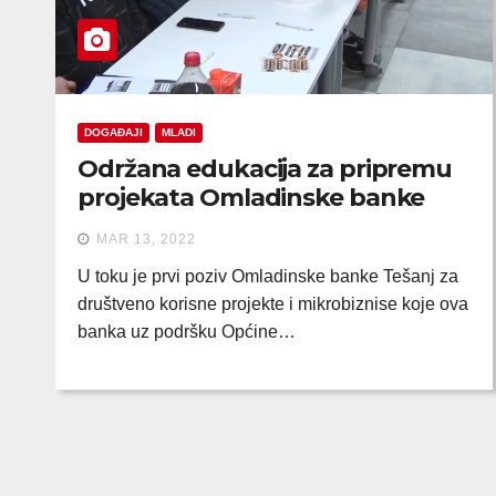
DOGAĐAJI
MLADI
Održana edukacija za pripremu
projekata Omladinske banke
MAR 13, 2022
U toku je prvi poziv Omladinske banke Tešanj za
društveno korisne projekte i mikrobiznise koje ova
banka uz podršku Općine…