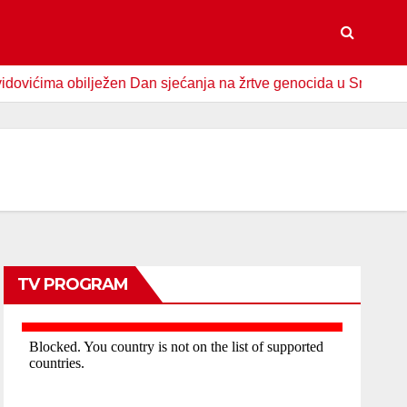
ilježen Dan sjećanja na žrtve genocida u Srebrenici
Spom
TV PROGRAM