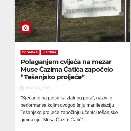
DOGAĐAJI
KULTURA
Polaganjem cvijeća na mezar
Muse Ćazima Ćatića započelo
“Tešanjsko proljeće”
MAR 13, 2022
“Sjećanje na pjesnika zlatnog pera”, naziv je
performansa kojim ovogodišnju manifestaciju
Tešanjsko proljeće započinju učenici tešanjske
gimnazije “Musa Ćazim Ćatić”.…