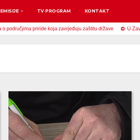
EMISIJE
TV PROGRAM
KONTAKT
 priride koja zavrjeđuju zaštitu države
U Zavidovićima ob