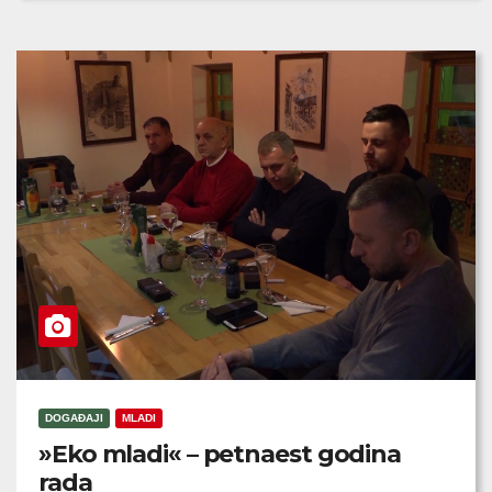
DOGAĐAJI
MLADI
»Eko mladi« – petnaest godina
rada