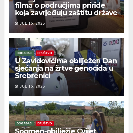
filma o područjima priride
koja zavrjeđuju zaštitu države
JUL 15, 2025
DOGAĐAJI
DRUŠTVO
U Zavidovićima obilježen Dan
sjećanja na žrtve genocida u
Srebrenici
JUL 15, 2025
DOGAĐAJI
DRUŠTVO
Spomen-obilježje Cvijet