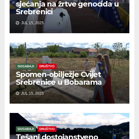
sjećanja na žrtve genocida u
Srebrenici
JUL 15, 2025
DOGAĐAJI
DRUŠTVO
Spomen-obilježje Cvijet
Srebrenice u Bobarama
JUL 15, 2025
DOGAĐAJI
DRUŠTVO
Tešanj dostojanstveno