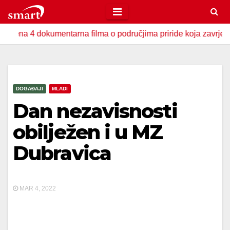
Skip
to
 dokumentarna filma o područjima priride koja zavrjeđuju zašti
content
DOGAĐAJI
MLADI
Dan nezavisnosti
obilježen i u MZ
Dubravica
MAR 4, 2022