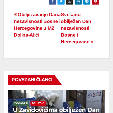
Navigacija
Obilježavanje Dana
Svečano
nezavisnosti Bosne i
obilježen Dan
članaka
Hercegovine u MZ
nezavisnosti
Dolina-Alići
Bosne i
Hercegovine
POVEZANI ČLANCI
DOGAĐAJI
DRUŠTVO
U Zavidovićima obilježen Dan