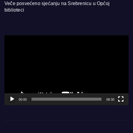
Veče posvećeno sjećanju na Srebrenicu u Općoj
biblioteci
Video
Player
00:00
08:30