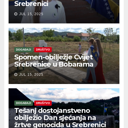
Srebrenici
JUL 15, 2025
DOGAĐAJI
DRUŠTVO
Spomen-obilježje Cvijet
Srebrenice u Bobarama
JUL 15, 2025
DOGAĐAJI
DRUŠTVO
Tešanj dostojanstveno
obilježio Dan sjećanja na
žrtve genocida u Srebrenici