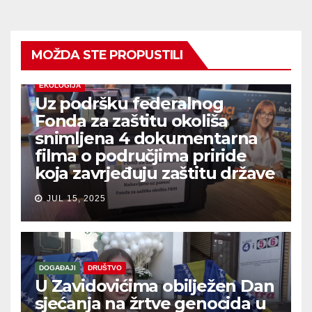
MOŽDA STE PROPUSTILI
EKOLOGIJA
Uz podršku federalnog
Fonda za zaštitu okoliša
snimljena 4 dokumentarna
filma o područjima priride
koja zavrjeđuju zaštitu države
JUL 15, 2025
DOGAĐAJI
DRUŠTVO
U Zavidovićima obilježen Dan
sjećanja na žrtve genocida u