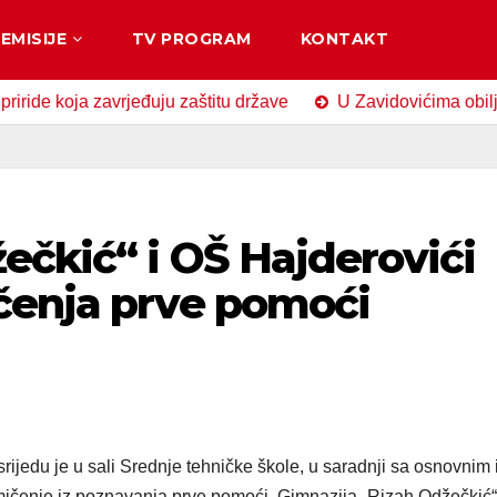
EMISIJE
TV PROGRAM
KONTAKT
oja zavrjeđuju zaštitu države
U Zavidovićima obilježen Da
ečkić“ i OŠ Hajderovići
čenja prve pomoći
rijedu je u sali Srednje tehničke škole, u saradnji sa osnovnim 
mičenje iz poznavanja prve pomoći. Gimnazija „Rizah Odžečkić“