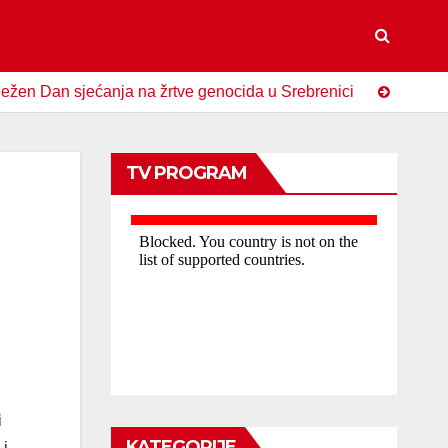
n sjećanja na žrtve genocida u Srebrenici
Spomen-obilje
TV PROGRAM
i
KATEGORIJE
 i