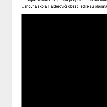
Osnovna škola Hajderovići obezbijedile su plasma