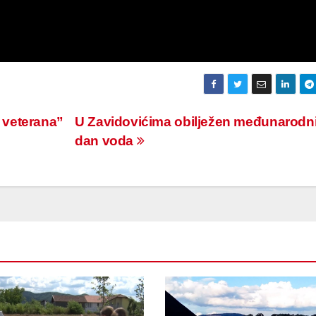
 veterana”
U Zavidovićima obilježen međunarodn
dan voda