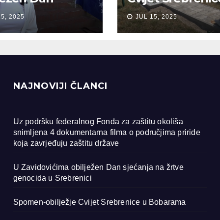
anja na žrtve
Bobarama
15, 2025
JUL 15, 2025
ocida u
renici
NAJNOVIJI ČLANCI
Uz podršku federalnog Fonda za zaštitu okoliša
snimljena 4 dokumentarna filma o područjima priride
koja zavrjeđuju zaštitu države
U Zavidovićima obilježen Dan sjećanja na žrtve
genocida u Srebrenici
Spomen-obilježje Cvijet Srebrenice u Bobarama