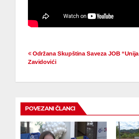
Navigacija
Održana Skupština Saveza JOB “Unija
Zavidovići
članaka
POVEZANI ČLANCI