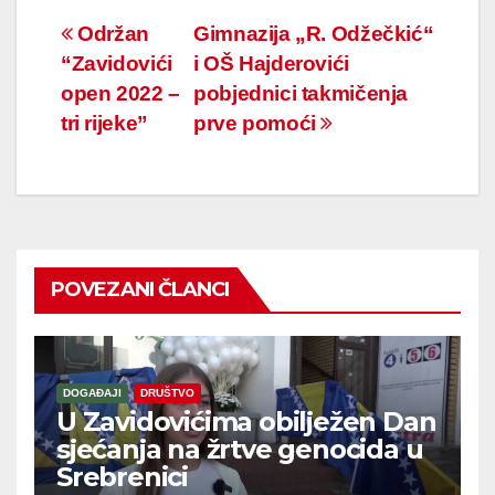
Navigacija
Održan
Gimnazija „R. Odžečkić“
“Zavidovići
i OŠ Hajderovići
članaka
open 2022 –
pobjednici takmičenja
tri rijeke”
prve pomoći
POVEZANI ČLANCI
DOGAĐAJI
DRUŠTVO
U Zavidovićima obilježen Dan
sjećanja na žrtve genocida u
Srebrenici