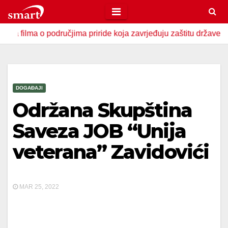
Skip
to
ma o područjima priride koja zavrjeđuju zaštitu države
U 
content
DOGAĐAJI
Održana Skupština
Saveza JOB “Unija
veterana” Zavidovići
MAR 25, 2022