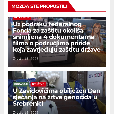
MOŽDA STE PROPUSTILI
EKOLOGIJA
Uz podršku federalnog
Fonda za zaštitu okoliša
snimljena 4 dokumentarna
filma o područjima priride
koja zavrjeđuju zaštitu države
JUL 15, 2025
DOGAĐAJI
DRUŠTVO
U Zavidovićima obilježen Dan
sjećanja na žrtve genocida u
Srebrenici
JUL 15, 2025