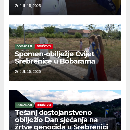
JUL 15, 2025
DOGAĐAJI
DRUŠTVO
Spomen-obilježje Cvijet
Srebrenice u Bobarama
JUL 15, 2025
DOGAĐAJI
DRUŠTVO
Tešanj dostojanstveno
obilježio Dan sjećanja na
žrtve genocida u Srebrenici