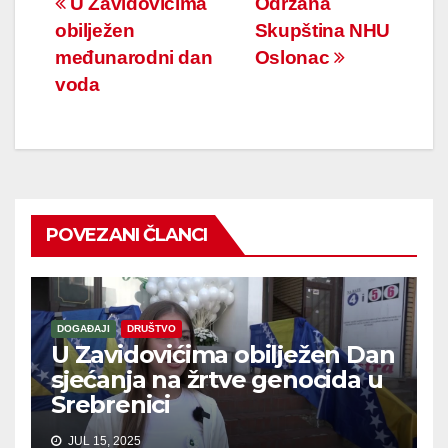
Navigacija
U Zavidovićima
Održana
obilježen
Skupština NHU
članaka
međunarodni dan
Oslonac
voda
POVEZANI ČLANCI
DOGAĐAJI
DRUŠTVO
U Zavidovićima obilježen Dan
sjećanja na žrtve genocida u
Srebrenici
JUL 15, 2025