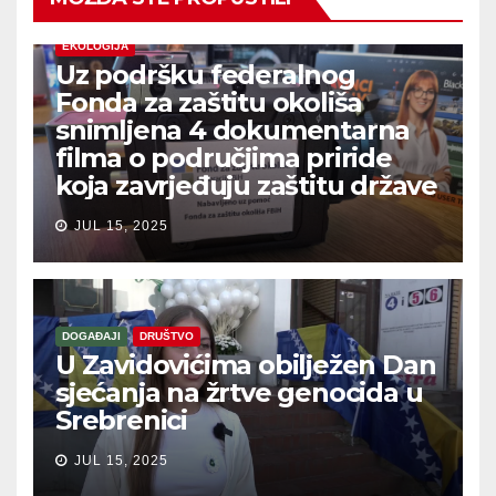
EKOLOGIJA
Uz podršku federalnog
Fonda za zaštitu okoliša
snimljena 4 dokumentarna
filma o područjima priride
koja zavrjeđuju zaštitu države
JUL 15, 2025
DOGAĐAJI
DRUŠTVO
U Zavidovićima obilježen Dan
sjećanja na žrtve genocida u
Srebrenici
JUL 15, 2025