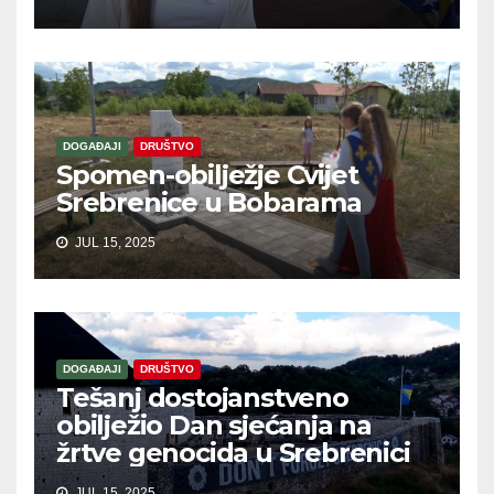
DOGAĐAJI
DRUŠTVO
Spomen-obilježje Cvijet
Srebrenice u Bobarama
JUL 15, 2025
DOGAĐAJI
DRUŠTVO
Tešanj dostojanstveno
obilježio Dan sjećanja na
žrtve genocida u Srebrenici
JUL 15, 2025