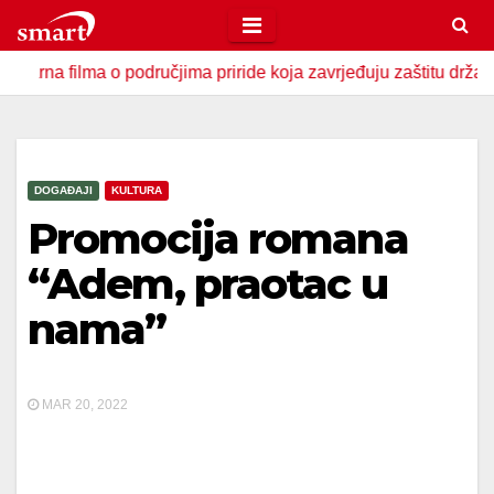
Skip
to
lma o područjima priride koja zavrjeđuju zaštitu države
U
content
DOGAĐAJI
KULTURA
Promocija romana
“Adem, praotac u
nama”
MAR 20, 2022