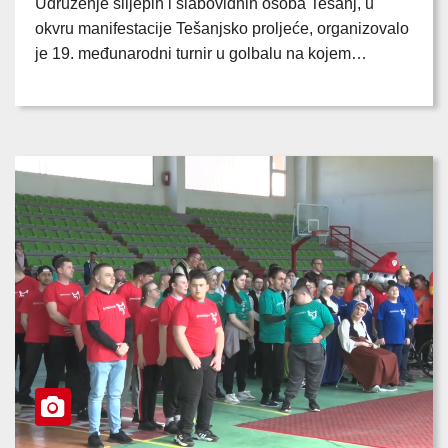
Udruženje slijepih i slabovidnih osoba Tešanj, u
okvru manifestacije Tešanjsko proljeće, organizovalo
je 19. međunarodni turnir u golbalu na kojem…