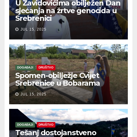
U Zavidovićima obilježen Dan
sjećanja na žrtve genocida u
Srebrenici
JUL 15, 2025
DOGAĐAJI
DRUŠTVO
Spomen-obilježje Cvijet
Srebrenice u Bobarama
JUL 15, 2025
DOGAĐAJI
DRUŠTVO
Tešanj dostojanstveno