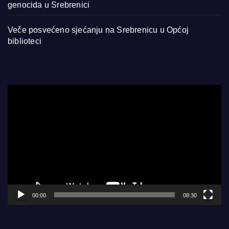
genocida u Srebrenici
Veče posvećeno sjećanju na Srebrenicu u Općoj
biblioteci
Video
Player
00:00
08:30