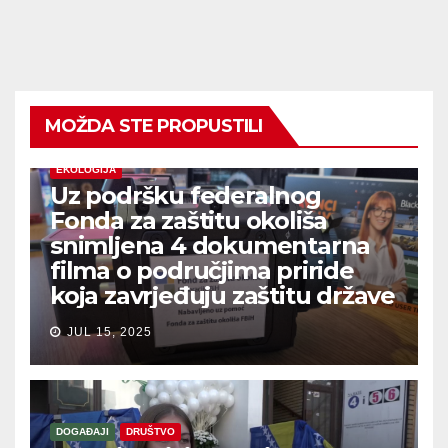
MOŽDA STE PROPUSTILI
EKOLOGIJA
Uz podršku federalnog
Fonda za zaštitu okoliša
snimljena 4 dokumentarna
filma o područjima priride
koja zavrjeđuju zaštitu države
JUL 15, 2025
DOGAĐAJI
DRUŠTVO