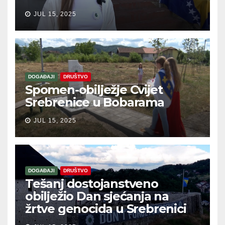
JUL 15, 2025
DOGAĐAJI
DRUŠTVO
Spomen-obilježje Cvijet
Srebrenice u Bobarama
JUL 15, 2025
DOGAĐAJI
DRUŠTVO
Tešanj dostojanstveno
obilježio Dan sjećanja na
žrtve genocida u Srebrenici