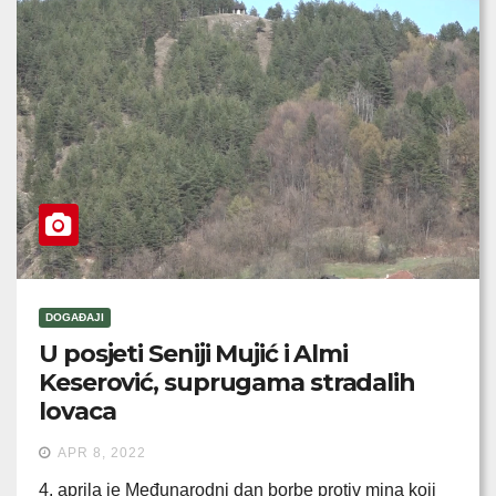
DOGAĐAJI
U posjeti Seniji Mujić i Almi
Keserović, suprugama stradalih
lovaca
APR 8, 2022
4. aprila je Međunarodni dan borbe protiv mina koji