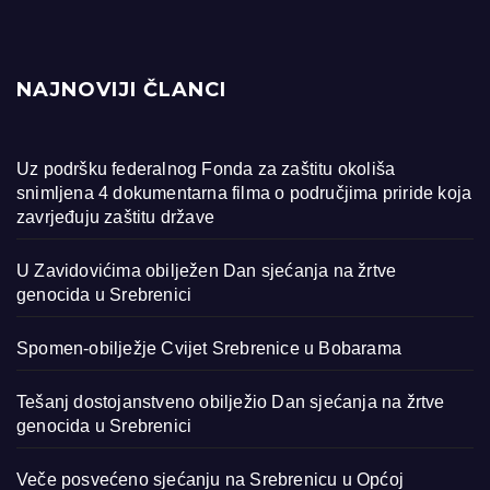
NAJNOVIJI ČLANCI
Uz podršku federalnog Fonda za zaštitu okoliša
snimljena 4 dokumentarna filma o područjima priride koja
zavrjeđuju zaštitu države
U Zavidovićima obilježen Dan sjećanja na žrtve
genocida u Srebrenici
Spomen-obilježje Cvijet Srebrenice u Bobarama
Tešanj dostojanstveno obilježio Dan sjećanja na žrtve
genocida u Srebrenici
Veče posvećeno sjećanju na Srebrenicu u Općoj