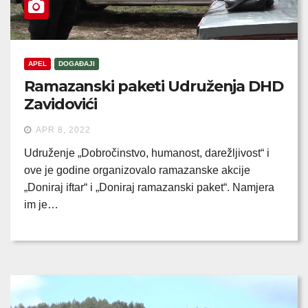
APEL
DOGAĐAJI
Ramazanski paketi Udruženja DHD
Zavidovići
APR 8, 2022
Udruženje „Dobročinstvo, humanost, darežljivost“ i
ove je godine organizovalo ramazanske akcije
„Doniraj iftar“ i „Doniraj ramazanski paket“. Namjera
im je…