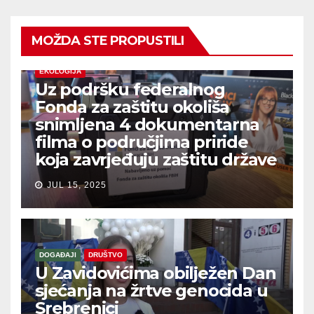
MOŽDA STE PROPUSTILI
EKOLOGIJA
Uz podršku federalnog
Fonda za zaštitu okoliša
snimljena 4 dokumentarna
filma o područjima priride
koja zavrjeđuju zaštitu države
JUL 15, 2025
DOGAĐAJI
DRUŠTVO
U Zavidovićima obilježen Dan
sjećanja na žrtve genocida u
Srebrenici