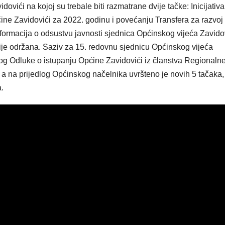
ići na kojoj su trebale biti razmatrane dvije tačke: Inicijativa
ne Zavidovići za 2022. godinu i povećanju Transfera za razvoj
formacija o odsustvu javnosti sjednica Općinskog vijeća Zavidov
nije održana. Saziv za 15. redovnu sjednicu Općinskog vijeća
log Odluke o istupanju Općine Zavidovići iz članstva Regionaln
 na prijedlog Općinskog načelnika uvršteno je novih 5 tačaka,
.