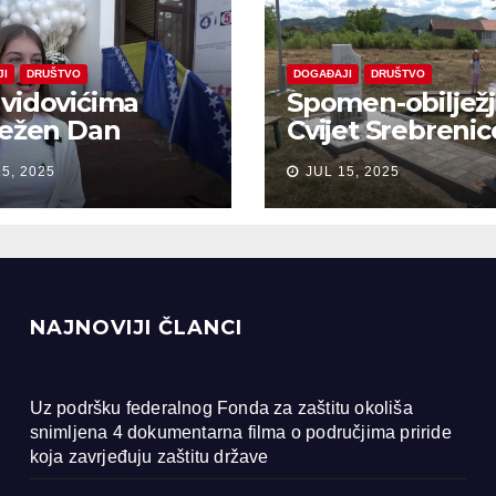
JI
DRUŠTVO
DOGAĐAJI
DRUŠTVO
vidovićima
Spomen-obiljež
ježen Dan
Cvijet Srebrenic
anja na žrtve
Bobarama
15, 2025
JUL 15, 2025
ocida u
renici
NAJNOVIJI ČLANCI
Uz podršku federalnog Fonda za zaštitu okoliša
snimljena 4 dokumentarna filma o područjima priride
koja zavrjeđuju zaštitu države