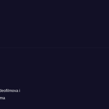
deofilmova i
rama