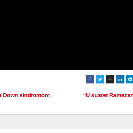
sa Down sindromom
“U susret Ramaza