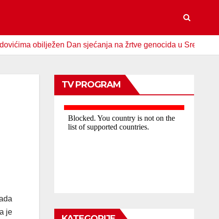
 obilježen Dan sjećanja na žrtve genocida u Srebrenici
S
TV PROGRAM
rada
a je
KATEGORIJE