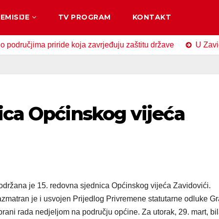
EMISIJE
TV PROGRAM
KONTAKT
ima priride koja zavrjeđuju zaštitu države
U Zavidovićima
ica Općinskog vijeća
e održana je 15. redovna sjednica Općinskog vijeća Zavidovići.
azmatran je i usvojen Prijedlog Privremene statutarne odluke G
brani rada nedjeljom na području općine. Za utorak, 29. mart, bil