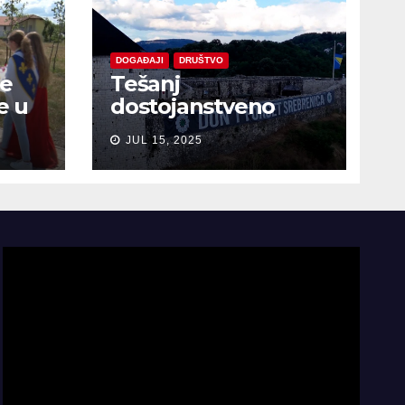
DOGAĐAJI
DRUŠTVO
je
Tešanj
e u
dostojanstveno
obilježio Dan
JUL 15, 2025
sjećanja na žrtve
genocida u
Srebrenici
Video
Player