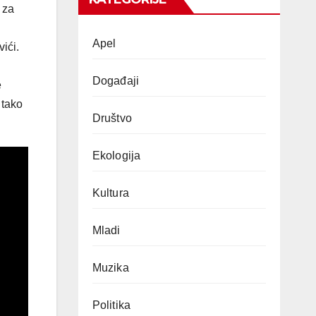
 za
Apel
ići.
Događaji
e
 tako
Društvo
Ekologija
Kultura
Mladi
Muzika
Politika