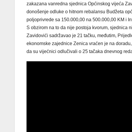
zakazana vanredna sjednica Općinskog vijeća Zavidov
donošenje odluke o hitnom rebalansu Budžeta opći
poljoprivrede sa 150.000,00 na 500.000,00 KM i In
S obzirom na to da nije postoja kvorum, sjednica 
Zavidovići sadržavao je 21 tačku, međutim, Prijed
ekonomske zajednice Zenica vraćen je na doradu, a
da su vijećnici odlučivali o 25 tačaka dnevnog reda