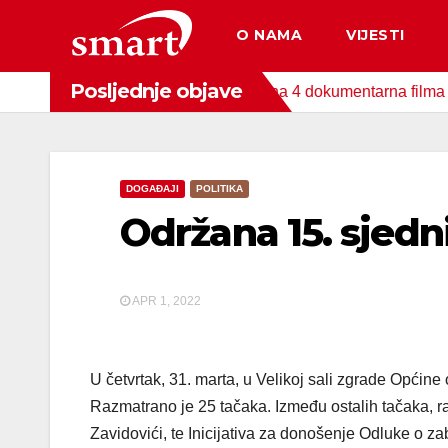
Skip
O NAMA
VIJESTI
to
content
Posljednje objave
da za zaštitu okoliša snimljena 4 dokumentarna filma o područj
DOGAĐAJI
POLITIKA
Održana 15. sjedn
APR 1, 2022
U četvrtak, 31. marta, u Velikoj sali zgrade Općin
Razmatrano je 25 tačaka. Između ostalih tačaka, r
Zavidovići, te Inicijativa za donošenje Odluke o za