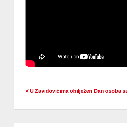
Navigacija
U Zavidovićima obilježen Dan osoba 
članaka