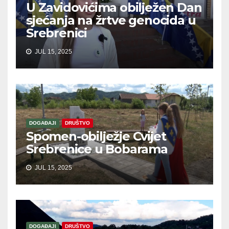
U Zavidovićima obilježen Dan
sjećanja na žrtve genocida u
Srebrenici
JUL 15, 2025
DOGAĐAJI
DRUŠTVO
Spomen-obilježje Cvijet
Srebrenice u Bobarama
JUL 15, 2025
DOGAĐAJI
DRUŠTVO