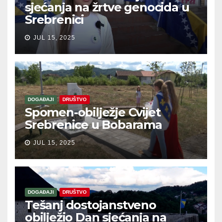
sjećanja na žrtve genocida u
Srebrenici
JUL 15, 2025
DOGAĐAJI
DRUŠTVO
Spomen-obilježje Cvijet
Srebrenice u Bobarama
JUL 15, 2025
DOGAĐAJI
DRUŠTVO
Tešanj dostojanstveno
obilježio Dan sjećanja na