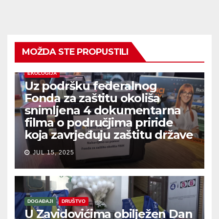
MOŽDA STE PROPUSTILI
EKOLOGIJA
Uz podršku federalnog
Fonda za zaštitu okoliša
snimljena 4 dokumentarna
filma o područjima priride
koja zavrjeđuju zaštitu države
JUL 15, 2025
DOGAĐAJI
DRUŠTVO
U Zavidovićima obilježen Dan