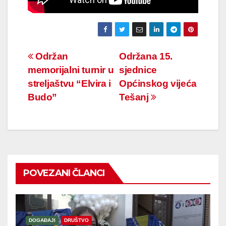
Navigacija
Održan
Održana 15.
memorijalni turnir u
sjednice
članaka
streljaštvu “Elvira i
Općinskog vijeća
Budo”
Tešanj
POVEZANI ČLANCI
DOGAĐAJI
DRUŠTVO