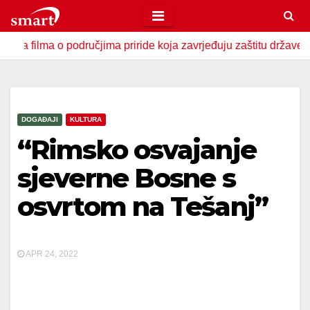
Skip
to
a o područjima priride koja zavrjeđuju zaštitu države
U Z
content
DOGAĐAJI
KULTURA
“Rimsko osvajanje
sjeverne Bosne s
osvrtom na Tešanj”
APR 24, 2022