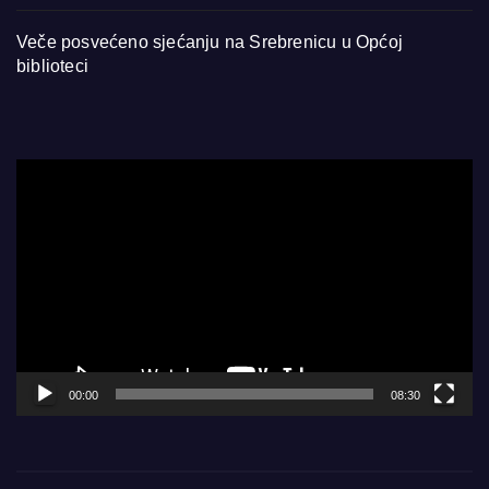
Veče posvećeno sjećanju na Srebrenicu u Općoj
biblioteci
Video
Player
00:00
08:30