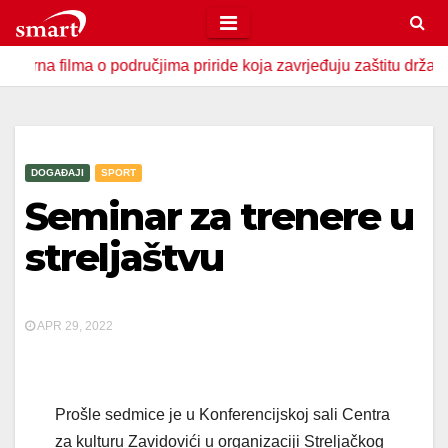
Skip
to
lma o područjima priride koja zavrjeđuju zaštitu države
U
content
DOGAĐAJI
SPORT
Seminar za trenere u
streljaštvu
APR 29, 2022
Prošle sedmice je u Konferencijskoj sali Centra
za kulturu Zavidovići u organizaciji Streljačkog