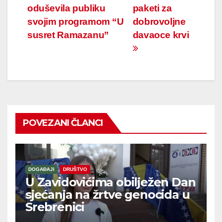
oduševila publiku
paketi za
članaka
svojim programom “U
dobrovoljne
susret Ramazanu”
davaoce krvi
POVEZANI ČLANCI
DOGAĐAJI
DRUŠTVO
U Zavidovićima obilježen Dan
sjećanja na žrtve genocida u
Srebrenici