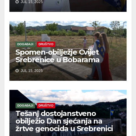
JUL 15, 2025
DOGAĐAJI
DRUŠTVO
Spomen-obilježje Cvijet
Srebrenice u Bobarama
JUL 15, 2025
DOGAĐAJI
DRUŠTVO
Tešanj dostojanstveno
obilježio Dan sjećanja na
žrtve genocida u Srebrenici