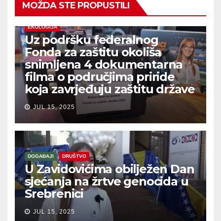
MOŽDA STE PROPUSTILI
EKOLOGIJA
Uz podršku federalnog
Fonda za zaštitu okoliša
snimljena 4 dokumentarna
filma o područjima priride
koja zavrjeđuju zaštitu države
JUL 15, 2025
DOGAĐAJI
DRUŠTVO
U Zavidovićima obilježen Dan
sjećanja na žrtve genocida u
Srebrenici
JUL 15, 2025