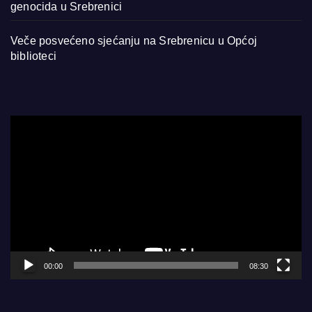
genocida u Srebrenici
Veče posvećeno sjećanju na Srebrenicu u Općoj
biblioteci
Video
Player
00:00
08:30