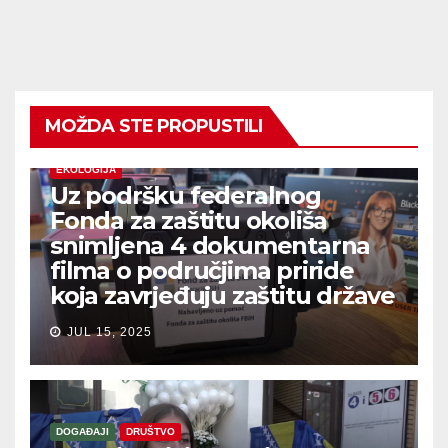
MOŽDA STE PROPUSTILI
EKOLOGIJA
Uz podršku federalnog
Fonda za zaštitu okoliša
snimljena 4 dokumentarna
filma o područjima priride
koja zavrjeđuju zaštitu države
JUL 15, 2025
DOGAĐAJI
DRUŠTVO