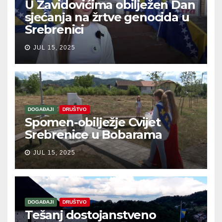
U Zavidovićima obilježen Dan
sjećanja na žrtve genocida u
Srebrenici
JUL 15, 2025
DOGAĐAJI
DRUŠTVO
Spomen-obilježje Cvijet
Srebrenice u Bobarama
JUL 15, 2025
DOGAĐAJI
DRUŠTVO
Tešanj dostojanstveno