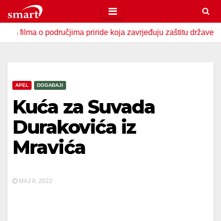
Skip
to
lma o područjima priride koja zavrjeđuju zaštitu države
U 
content
APEL
DOGAĐAJI
Kuća za Suvada
Durakovića iz
Mravića
MAJ 8, 2022