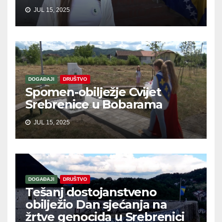
JUL 15, 2025
DOGAĐAJI
DRUŠTVO
Spomen-obilježje Cvijet
Srebrenice u Bobarama
JUL 15, 2025
DOGAĐAJI
DRUŠTVO
Tešanj dostojanstveno
obilježio Dan sjećanja na
žrtve genocida u Srebrenici