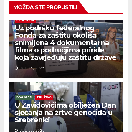
MOŽDA STE PROPUSTILI
EKOLOGIJA
Uz podršku federalnog
Fonda za zaštitu okoliša
snimljena 4 dokumentarna
filma o područjima priride
koja zavrjeđuju zaštitu države
JUL 15, 2025
DOGAĐAJI
DRUŠTVO
U Zavidovićima obilježen Dan
sjećanja na žrtve genocida u
Srebrenici
JUL 15, 2025