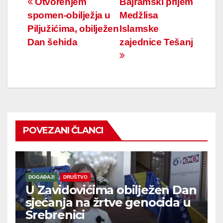
Navigacija
Otvorenjem
Bajramski prijem
spomen-obilježja u
Medžlisa
članaka
Piljužićima, obilježen
Islamske
Dan šehida
zajednice Tešanj
POVEZANI ČLANCI
DOGAĐAJI
DRUŠTVO
U Zavidovićima obilježen Dan
sjećanja na žrtve genocida u
Srebrenici